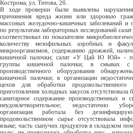
Кострома, ул. Титова, 2б.
В ходе проверки были выявлены нарушения
причинения вреда жизни или здоровью граж
массовых желудочно-кишечных заболеваний и 
по результатам лабораторных исследований сала
соответствовал по показателям микробиологиче
количеству мезофильных аэробных и факуль
микроорганизмов, содержанию дрожжей, налич
кишечной палочки; салат «У Цай Ю Юй» - п
группы кишечной палочки; в смывах с
производственного оборудования обнаруже
кишечной палочки; в организации недостаточ
цехов для обработки продовольственного 
приготовления холодных закусок отсутствовала б
санитарное содержание производственных и с
неудовлетворительное; недостаточно убор
организация работала без дезинфициру
продовольственном сырье отсутствовала инф
языке; часть сыпучих продуктов в складском по
полу; не проводилась обработка яиц; наруша