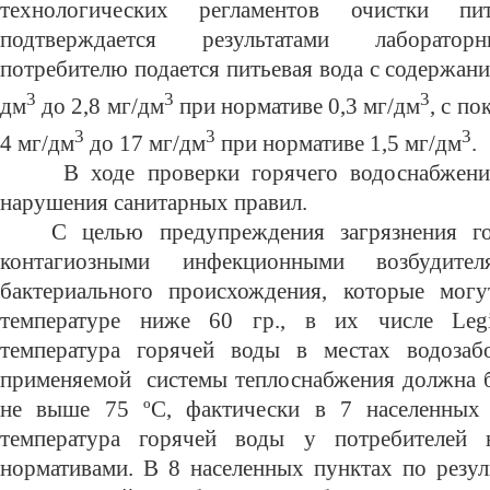
технологических регламентов очистки п
подтверждается результатами лаборатор
потребителю подается питьевая вода с содержани
3
3
3
дм
до 2,8 мг/дм
при нормативе 0,3 мг/дм
, с п
3
3
3
4 мг/дм
до 17 мг/дм
при нормативе 1,5 мг/дм
.
В ходе проверки горячего водоснабжени
нарушения санитарных правил.
С целью предупреждения загрязнения г
контагиозными инфекционными возбудите
бактериального происхождения, которые могу
температуре ниже 60 гр., в их числе
Leg
температура горячей воды в местах водозаб
применяемой системы теплоснабжения должна б
не выше 75 ºС, фактически в 7 населенных 
температура горячей воды у потребителей 
нормативами. В 8 населенных пунктах по резул