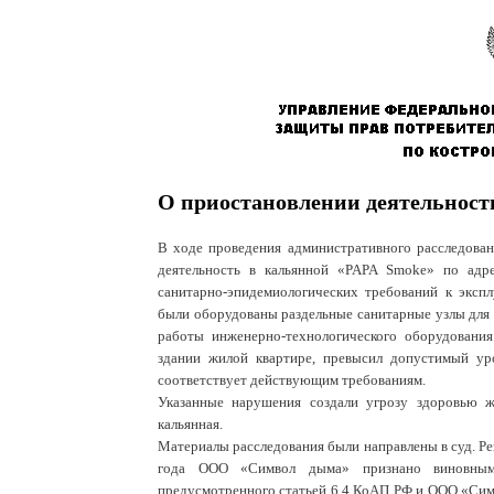
О приостановлении деятельност
В ходе проведения административного расследов
деятельность в кальянной «
PAPA
Smoke
» по адр
санитарно-эпидемиологических требований к экс
были оборудованы раздельные санитарные узлы для п
работы инженерно-технологического оборудовани
здании жилой квартире, превысил допустимый ур
соответствует действующим требованиям.
Указанные нарушения создали угрозу здоровью 
кальянная.
Материалы расследования были направлены в суд. Ре
года ООО «Символ дыма» признано виновным 
предусмотренного статьей 6.4 КоАП РФ и ООО «Симв