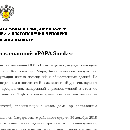
и кальянной «PAPA Smoke»
ания в отношении ООО «Символ дыма», осуществляющего
есу г. Кострома пр. Мира, были выявлены нарушения
плуатации жилых помещений и общественных зданий. Не
ерсонала и посетителей; эквивалентный уровень звука от
я предприятия, измеренный в расположенной в этом же
овень на 4 дб в ночное время; система вентиляции не
жителей, проживающих в жилом доме, где расположена
шением Свердловского районного суда от 30 декабря 2019
в совершении административного правонарушения,
ол дыма» назначено наказание в виде административного