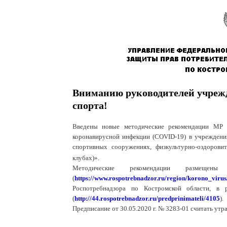
Вниманию руководителей учреж
спорта!
Введены новые методические рекомендации МР 3
коронавирусной инфекции (
COVID
-19) в учрежден
спортивных сооружениях, физкультурно-оздоровит
клубах)».
Методические рекомендации размещены
(
https://www.rospotrebnadzor.ru/region/korono_virus
Роспотребнадзора по Костромской области, в 
(
http://44.rospotrebnadzor.ru/predprinimateli/4105
).
Предписание от 30.05.2020 г. № 3283-01 считать утр