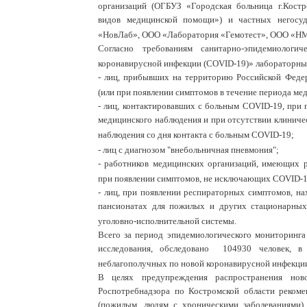
организаций (ОГБУЗ «Городская больница г.Кост
видов медицинской помощи») и частных негосуд
«НовЛаб», ООО «Лаборатория «Гемотест», ООО «Н
Согласно требованиям санитарно-эпидемиологи
коронавирусной инфекции (COVID-19)» лабораторные
-
лиц, прибывших на территорию Российской Федер
(или при появлении симптомов в течение периода ме
-
лиц, контактировавших с больным COVID-19, при 
медицинского наблюдения и при отсутствии клиничес
наблюдения со дня контакта с больным COVID-19;
-
лиц с диагнозом "внебольничная пневмония";
-
работников медицинских организаций, имеющих р
при появлении симптомов, не исключающих COVID-1
-
лиц, при появлении респираторных симптомов, нах
пансионатах для пожилых и других стационарных
уголовно-исполнительной системы.
Всего за период эпидемиологического мониторинг
исследования, обследовано 104930 человек, в
неблагополучных по новой коронавирусной инфекци
В целях предупреждения распространения нов
Роспотребнадзора по Костромской области рекоме
(пожилым, людям с хроническими заболеваниями)