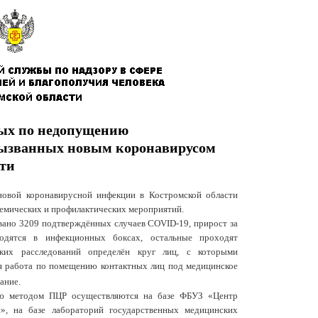
мых по недопущению
вызванных новым коронавирусом
сти
новой коронавирусной инфекции в Костромской области
демических и профилактических мероприятий.
овано 3209 подтверждённых случаев
C
OVID
-19, прирост за
одятся в инфекционных боксах, остальные проходят
ских расследований определён круг лиц, с которыми
ся работа по помещению контактных лиц под медицинское
ание.
ию методом ПЦР осуществляются на базе ФБУЗ «Центр
», на базе лабораторий государственных медицинских