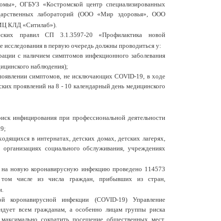
ромы», ОГБУЗ «Костромской центр специализированных
арственных лабораторий
(
ООО «Мир здоровья», ООО
МЦ КЛД «Ситилаб»).
ческих правил СП 3.1.3597-20 «Профилактика новой
 исследования в первую очередь должны проводиться у:
ации с наличием симптомов инфекционного заболевания
дицинского наблюдения);
появлении симптомов, не исключающих COVID-19, в ходе
ких проявлений на 8 - 10 календарный день медицинского
иск инфицирования при профессиональной деятельности
9;
одящихся в интернатах, детских домах, детских лагерях,
 организациях социального обслуживания, учреждениях
а на новую коронавирусную инфекцию проведено 114573
 том числе из числа граждан, прибывших из стран,
и.
ой коронавирусной инфекции (COVID-19) Управление
ндует всем гражданам, а особенно лицам группы риска
 максимально сократить посещение общественных мест.