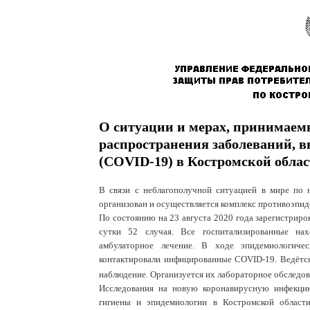
О ситуации и мерах, принимае
распространения заболеваний, 
(COVID-19) в Костромской обла
В связи с неблагополучной ситуацией в мире по 
организован и осуществляется комплекс противоэпи
По состоянию на 23 августа 2020 года зарегистрир
сутки 52 случая.
Все госпитализированные нах
амбулаторное лечение. В ходе эпидемиологиче
контактировали инфицированные C
OVID
-19
. Ведёт
наблюдение. Организуется их лабораторное обследов
Исследования на новую коронавирусную инфекц
гигиены и эпидемиологии в Костромской области