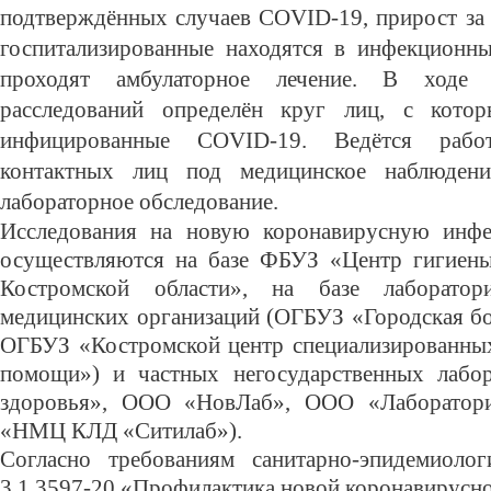
подтверждённых случаев
C
OVID
-19, прирост за
госпитализированные находятся в инфекционны
проходят амбулаторное лечение. В ходе э
расследований определён круг лиц, с котор
инфицированные C
OVID
-19. Ведётся раб
контактных лиц под медицинское наблюдени
лабораторное обследование.
Исследования на новую коронавирусную ин
осуществляются на базе ФБУЗ «Центр гигиены
Костромской области», на базе лаборатор
медицинских организаций (ОГБУЗ «Городская бо
ОГБУЗ «Костромской центр специализированны
помощи») и частных негосударственных лабо
здоровья», ООО «НовЛаб», ООО «Лаборатор
«НМЦ КЛД «Ситилаб»).
Согласно требованиям санитарно-эпидемиоло
3.1.3597-20 «Профилактика новой коронавирусн