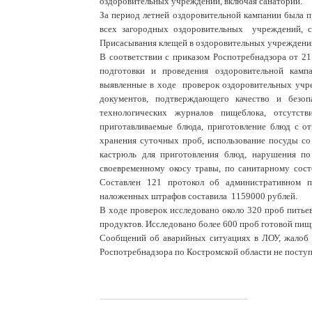
оздоровительных учреждений, включая санатории.
За период летней оздоровительной кампании была 
всех загородных оздоровительных учреждений, с
Присасывания клещей в оздоровительных учреждения
В соответствии с приказом Роспотребнадзора от 2
подготовки и проведения оздоровительной камп
выявленные в ходе проверок оздоровительных учре
документов, подтверждающего качество и безо
технологических журналов пищеблока, отсутст
приготавливаемые блюда, приготовление блюд с от
хранения суточных проб, использование посуды со
кастрюль для приготовления блюд, нарушения п
своевременному окосу травы, по санитарному сос
Составлен 121 протокол об административном п
наложенных штрафов составила 1159000 рублей.
В ходе проверок исследовано около 320 проб питье
продуктов. Исследовано более 600 проб готовой пищи
Сообщений об аварийных ситуациях в ЛОУ, жалоб н
Роспотребнадзора по Костромской области не поступ