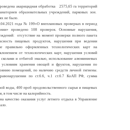
проведена акарицидная обработка 2575,65 га территорий
анаториев образовательных учреждений, парковых зон.
х не было.
1.04.2021 года № 199«О внеплановых проверках в период
ании» проведено 108 проверок. Основные нарушения,
ждений: отсутствие на момент проверки полного пакета
пасность пищевых продуктов, нарушения при ведении
вие правильно оформленных технологических карт на
клонением от технологических карт, нарушения условий
 сколами и отбитой эмалью, использование алюминиевых
о условиям хранения овощей и фруктов, нарушения по
тоянию помещений, по наличию средств личной гигиены.
равонарушении по ст.6.6, ч.1 ст.6.7 КоАП РФ, сумма
вой воды, 400 проб продовольственного сырья и пищевых
, в том числе на калорийность.
а качество оказания услуг летнего отдыха в Управление
ало.