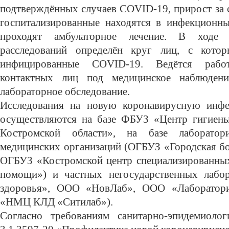
подтверждённых случаев C
OVID
-19, прирост за 
госпитализированные находятся в инфекционны
проходят амбулаторное лечение. В ходе э
расследований определён круг лиц, с котор
инфицированные C
OVID
-19. Ведётся раб
контактных лиц под медицинское наблюдени
лабораторное обследование.
Исследования на новую коронавирусную ин
осуществляются на базе ФБУЗ «Центр гигиены
Костромской области», на базе лаборатор
медицинских организаций (ОГБУЗ «Городская бо
ОГБУЗ «Костромской центр специализированны
помощи») и частных негосударственных лабо
здоровья», ООО «НовЛаб», ООО «Лаборатор
«НМЦ КЛД «Ситилаб»).
Согласно требованиям санитарно-эпидемиоло