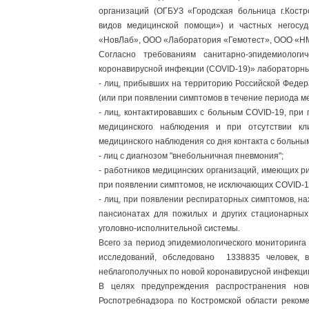
организаций (ОГБУЗ «Городская больница г.Кост
видов медицинской помощи») и частных негосу
«НовЛаб», ООО «Лаборатория «Гемотест», ООО «Н
Согласно требованиям санитарно-эпидемиологи
коронавирусной инфекции (COVID-19)» лабораторны
- лиц, прибывших на территорию Российской Феде
(или при появлении симптомов в течение периода м
- лиц, контактировавших с больным COVID-19, при
медицинского наблюдения и при отсутствии к
медицинского наблюдения со дня контакта с больны
- лиц с диагнозом "внебольничная пневмония";
- работников медицинских организаций, имеющих 
при появлении симптомов, не исключающих COVID-1
- лиц, при появлении респираторных симптомов, нах
пансионатах для пожилых и других стационарных
уголовно-исполнительной системы.
Всего за период эпидемиологического мониторинг
исследований, обследовано 1338835 человек, 
неблагополучных по новой коронавирусной инфекци
В целях предупреждения распространения нов
Роспотребнадзора по Костромской области рекоме