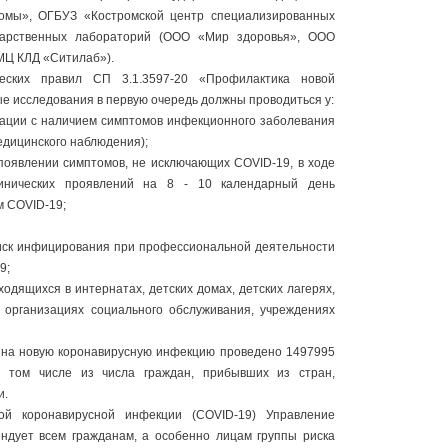
ромы», ОГБУЗ «Костромской центр специализированных
дарственных лабораторий (ООО «Мир здоровья», ООО
МЦ КЛД «Ситилаб»).
ческих правил СП 3.1.3597-20 «Профилактика новой
е исследования в первую очередь должны проводиться у:
рации с наличием симптомов инфекционного заболевания
едицинского наблюдения);
 появлении симптомов, не исключающих COVID-19, в ходе
линических проявлений на 8 - 10 календарный день
м COVID-19;
риск инфицирования при профессиональной деятельности
9;
одящихся в интернатах, детских домах, детских лагерях,
 организациях социального обслуживания, учреждениях
а на новую коронавирусную инфекцию проведено 1497995
в том числе из числа граждан, прибывших из стран,
и.
ой коронавирусной инфекции (COVID-19) Управление
ндует всем гражданам, а особенно лицам группы риска