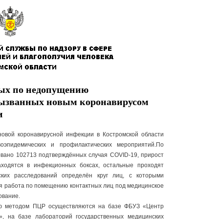
мых по недопущению
вызванных новым коронавирусом
и
новой коронавирусной инфекции в Костромской области
воэпидемических и профилактических мероприятий.По
овано 102713 подтверждённых случая COVID-19, прирост
аходятся в инфекционных боксах, остальные проходят
ских расследований определён круг лиц, с которыми
я работа по помещению контактных лиц под медицинское
ование.
ию методом ПЦР осуществляются на базе ФБУЗ «Центр
», на базе лабораторий государственных медицинских