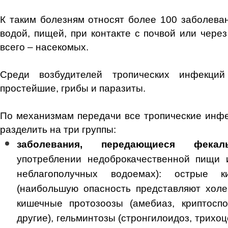
К таким болезням относят более 100 заболева
водой, пищей, при контакте с почвой или чере
всего – насекомых.
Среди возбудителей тропических инфекций
простейшие, грибы и паразиты.
По механизмам передачи все тропические инф
разделить на три группы:
заболевания, передающиеся фекаль
употреблении недоброкачественной пищи 
неблагополучных водоемах): острые 
(наибольшую опасность представляют хол
кишечные протозоозы (амебиаз, криптосп
другие), гельминтозы (стронгилоидоз, трихо