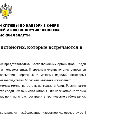
истоногих, которые встречаются в
ми представителями беспозвоночных организмов. Среди
ля человека виды. К вредным членистоногим относятся
овольствия, шерстяных и меховых изделий, некоторых
ки возбудителей болезней человека и животных.
комых можно встретить не только в Азии. Россия также
сто среди них занимают комары. Эти насекомые не только
ы, но и могут распространять тропические заболевания,
ь малярия – заболевание, известное человечеству со II