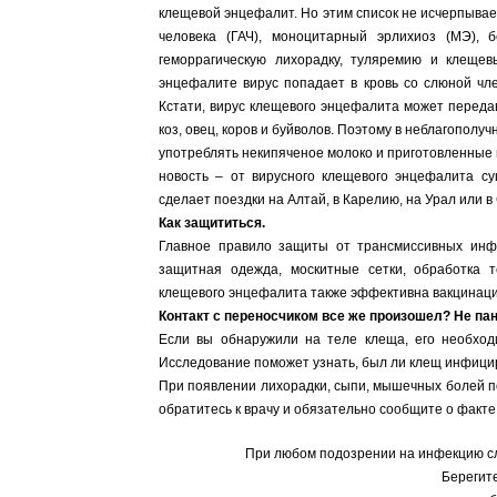
клещевой энцефалит. Но этим список не исчерпыва
человека (ГАЧ), моноцитарный эрлихиоз (МЭ),
геморрагическую лихорадку, туляремию и клещев
энцефалите вирус попадает в кровь со слюной чл
Кстати, вирус клещевого энцефалита может передав
коз, овец, коров и буйволов. Поэтому в неблагопол
употреблять некипяченое молоко и приготовленные и
новость – от вирусного клещевого энцефалита су
сделает поездки на Алтай, в Карелию, на Урал или 
Как защититься.
Главное правило защиты от трансмиссивных инфе
защитная одежда, москитные сетки, обработка
клещевого энцефалита также эффективна вакцинаци
Контакт с переносчиком все же произошел? Не пан
Если вы обнаружили на теле клеща, его необход
Исследование поможет узнать, был ли клещ инфици
При появлении лихорадки, сыпи, мышечных болей п
обратитесь к врачу и обязательно сообщите о факте 
При любом подозрении на инфекцию сл
Берегите