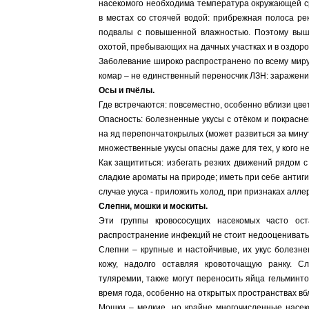
насекомого необходима температура окружающей с
в местах со стоячей водой: прибрежная полоса рек
подвалы с повышенной влажностью. Поэтому выш
охотой, пребывающих на дачных участках и в оздор
Заболевание широко распространено по всему миру, 
комар – не единственный переносчик ЛЗН: заражение
Осы и пчёлы.
Где встречаются: повсеместно, особенно вблизи цве
Опасность: болезненные укусы с отёком и покрасне
на яд перепончатокрылых (может развиться за мину
множественные укусы опасны даже для тех, у кого не
Как защититься: избегать резких движений рядом с
сладкие ароматы на природе; иметь при себе антиги
случае укуса - приложить холод, при признаках аллер
Слепни, мошки и москиты.
Эти группы кровососущих насекомых часто ос
распространение инфекций не стоит недооценивать
Слепни – крупные и настойчивые, их укус болезнен
кожу, надолго оставляя кровоточащую ранку. С
туляремии, также могут переносить яйца гельминт
время года, особенно на открытых пространствах вб
Мошки – мелкие, но крайне многочисленные насек