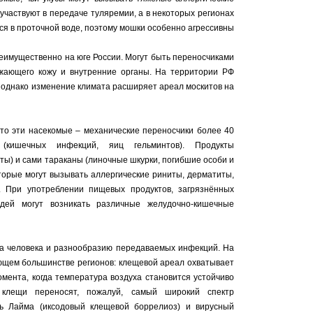
участвуют в передаче туляремии, а в некоторых регионах
ся в проточной воде, поэтому мошки особенно агрессивны
имущественно на юге России. Могут быть переносчиками
жающего кожу и внутренние органы. На территории РФ
 однако изменение климата расширяет ареал москитов на
что эти насекомые – механические переносчики более 40
 (кишечных инфекций, яиц гельминтов). Продукты
ты) и сами тараканы (линочные шкурки, погибшие особи и
торые могут вызывать аллергические риниты, дерматиты,
. При употреблении пищевых продуктов, загрязнённых
юдей могут возникать различные желудочно-кишечные
а человека и разнообразию передаваемых инфекций. На
ющем большинстве регионов: клещевой ареал охватывает
омента, когда температура воздуха становится устойчиво
 клещи переносят, пожалуй, самый широкий спектр
нь Лайма (иксодовый клещевой боррелиоз) и вирусный