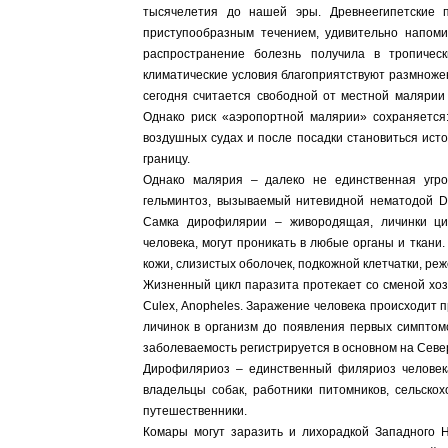
тысячелетия до нашей эры. Древнеегипетские 
приступообразным течением, удивительно напо
распространение болезнь получила в тропичес
климатические условия благоприятствуют размножен
сегодня считается свободной от местной малярии 
Однако риск «аэропортной малярии» сохраняется:
воздушных судах и после посадки становиться ист
границу.
Однако малярия – далеко не единственная угро
гельминтоз, вызываемый нитевидной нематодой Dirof
Самка дирофилярии – живородящая, личинки ци
человека, могут проникать в любые органы и ткан
кожи, слизистых оболочек, подкожной клетчатки, реж
Жизненный цикл паразита протекает со сменой хоз
Culex, Anopheles. Заражение человека происходит 
личинок в организм до появления первых симптомо
заболеваемость регистрируется в основном на Севе
Дирофиляриоз – единственный филяриоз человека
владельцы собак, работники питомников, сельскох
путешественники.
Комары могут заразить и лихорадкой Западного 