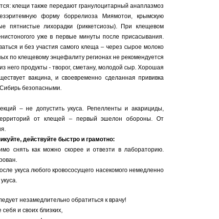
ется: клещи также передают гранулоцитарный анаплазмоз
 безэритемную форму боррелиоза Миямотои, крымскую
ые пятнистые лихорадки (риккетсиозы). При клещевом
енистоногого уже в первые минуты после присасывания.
аться и без участия самого клеща – через сырое молоко
учных по клещевому энцефалиту регионах не рекомендуется
з него продукты - творог, сметану, молодой сыр. Хорошая
ществует вакцина, и своевременно сделанная прививка
в Сибирь безопасными.
кций – не допустить укуса. Репелленты и акарициды,
 территорий от клещей – первый эшелон обороны. От
я.
икуйте, действуйте быстро и грамотно:
имо снять как можно скорее и отвезти в лабораторию.
рован.
осле укуса любого кровососущего насекомого немедленно
укуса.
едует незамедлительно обратиться к врачу!
 себя и своих близких,