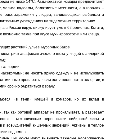
реды не ниже 14°С. Размножаться комары предпочитают
, мелкие водоемы, болотистые местности, а в городах –
е риск заражения у людей, занимающихся рыбалкой и
овительных учреждениях на эндемичных территориях.
а в России вирус циркулирует уже в 62 регионах. Кстати,
 возможно также при укусе мухи-кровососки или клеща.
тущих растений, ульев, мусорных баков.
нием; риск анафилактического шока у людей с аллергией
ты);
т аллергии.
 насекомыми; не носить яркую одежду и не использовать
стаминные препараты, если есть склонность к аллергии; в
гии срочно обратиться к врачу.
таются «в тени» клещей и комаров, но их вклад в
.
, так как ротовой аппарат не прокалывает, а разрезает
лепни – механические переносчики сибирской язвы и
ов и возбудителей кишечных инфекций. Активны в теплое
лизи водоемов.
омые, чьи укусы могут вызывать тяжелые аллергические