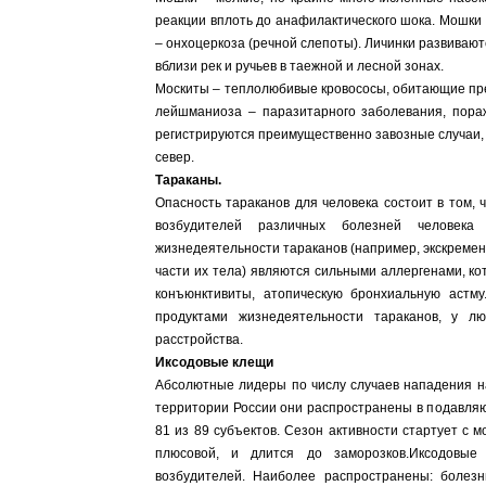
реакции вплоть до анафилактического шока. Мошки 
– онхоцеркоза (речной слепоты). Личинки развивают
вблизи рек и ручьев в таежной и лесной зонах.
Москиты – теплолюбивые кровососы, обитающие пре
лейшманиоза – паразитарного заболевания, пора
регистрируются преимущественно завозные случаи,
север.
Тараканы.
Опасность тараканов для человека состоит в том, 
возбудителей различных болезней человека
жизнедеятельности тараканов (например, экскремен
части их тела) являются сильными аллергенами, ко
конъюнктивиты, атопическую бронхиальную астму
продуктами жизнедеятельности тараканов, у л
расстройства.
Иксодовые клещи
Абсолютные лидеры по числу случаев нападения н
территории России они распространены в подавля
81 из 89 субъектов. Сезон активности стартует с м
плюсовой, и длится до заморозков.Иксодовые
возбудителей. Наиболее распространены: болез