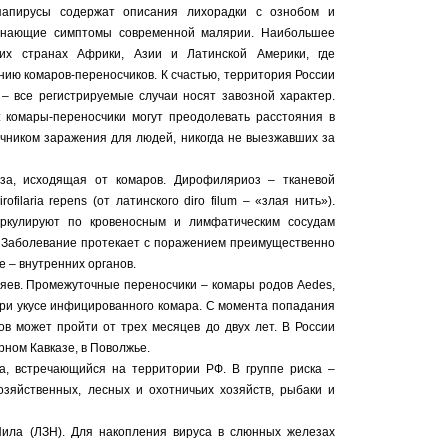
папирусы содержат описания лихорадки с ознобом и
минающие симптомы современной малярии. Наибольшее
ких странах Африки, Азии и Латинской Америки, где
ию комаров-переносчиков. К счастью, территория России
– все регистрируемые случаи носят завозной характер.
 комары-переносчики могут преодолевать расстояния в
очником заражения для людей, никогда не выезжавших за
за, исходящая от комаров. Дирофиляриоз – тканевой
ilaria repens (от латинского diro filum – «злая нить»).
ркулируют по кровеносным и лимфатическим сосудам
и. Заболевание протекает с поражением преимущественно
е – внутренних органов.
яев. Промежуточные переносчики – комары родов Aedes,
при укусе инфицированного комара. С момента попадания
в может пройти от трех месяцев до двух лет. В России
рном Кавказе, в Поволжье.
, встречающийся на территории РФ. В группе риска –
озяйственных, лесных и охотничьих хозяйств, рыбаки и
Нила (ЛЗН). Для накопления вируса в слюнных железах