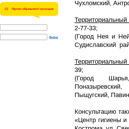
Чухломский, Антр
Территориальный 
2-77-33;
(Город Нея и Ней
Войти
Судиславский ра
Территориальный 
39;
(Город Шарья,
Поназыревский,
Пыщугский, Павин
Консультацию так
«Центр гигиены и 
Кострома, ул. Све