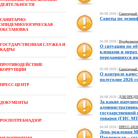
ДЕЯТЕЛЬНОСТИ
06.08.2026 |
Санитарный 
Советы по дезин
САНИТАРНО-
ЭПИДЕМИОЛОГИЧЕСКАЯ
ОБСТАНОВКА
05.08.2026 |
Профилактик
ГОСУДАРСТВЕННАЯ СЛУЖБА И
О ситуации по о
КАДРЫ
клещами и мерах
передающихся и
ПРОТИВОДЕЙСТВИЕ
КОРРУПЦИИ
05.08.2026 |
Санитарный 
О контроле качес
полугодие 2026 г
ПРЕСС-ЦЕНТР
04.08.2026 |
ДЛЯ ПРЕД
За какие наруше
ДОКУМЕНТЫ
административны
государственной
товаров (ГИС МТ
РОСПОТРЕБНАДЗОР
04.08.2026 |
ПРЕСС-ЦЕН
День рождения М
Покровская – со