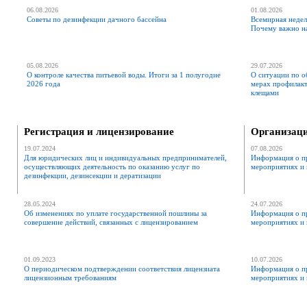
06.08.2026
01.08.2026
Советы по дезинфекции дачного бассейна
Всемирная недел
Почему важно н
05.08.2026
29.07.2026
О контроле качества питьевой воды. Итоги за 1 полугодие
О ситуации по о
2026 года
мерах профилак
клещами
Регистрация и лицензирование
Организаци
19.07.2024
07.08.2026
Для юридических лиц и индивидуальных предпринимателей,
Информация о п
осуществляющих деятельность по оказанию услуг по
мероприятиях и 
дезинфекции, дезинсекции и дератизации
28.05.2024
24.07.2026
Об изменениях по уплате государственной пошлины за
Информация о п
совершение действий, связанных с лицензированием
мероприятиях и 
01.09.2023
10.07.2026
О периодическом подтверждении соответствия лицензиата
Информация о п
лицензионным требованиям
мероприятиях и 