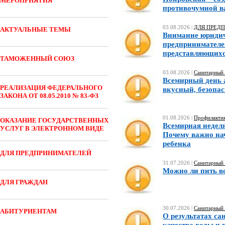
МЕРОПРИЯТИЯ
противочумной 
03.08.2026 |
ДЛЯ ПРЕД
АКТУАЛЬНЫЕ ТЕМЫ
Внимание юридич
предпринимателе
представляющихс
ТАМОЖЕННЫЙ СОЮЗ
03.08.2026 |
Санитарный 
Всемирный день а
РЕАЛИЗАЦИЯ ФЕДЕРАЛЬНОГО
вкусный, безопа
ЗАКОНА ОТ 08.05.2010 № 83-ФЗ
01.08.2026 |
Профилактик
ОКАЗАНИЕ ГОСУДАРСТВЕННЫХ
Всемирная неделя
УСЛУГ В ЭЛЕКТРОННОМ ВИДЕ
Почему важно на
ребенка
ДЛЯ ПРЕДПРИНИМАТЕЛЕЙ
31.07.2026 |
Санитарный 
Можно ли пить в
ДЛЯ ГРАЖДАН
30.07.2026 |
Санитарный 
АБИТУРИЕНТАМ
О результатах са