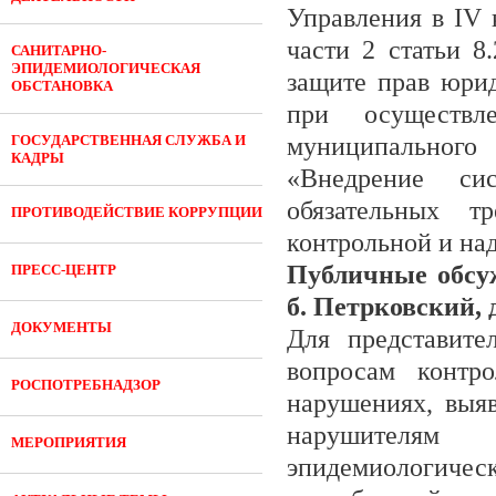
Управления в
IV
к
части 2 статьи 8
САНИТАРНО-
ЭПИДЕМИОЛОГИЧЕСКАЯ
защите прав юри
ОБСТАНОВКА
при осуществле
ГОСУДАРСТВЕННАЯ СЛУЖБА И
муниципального
КАДРЫ
«Внедрение си
обязательных т
ПРОТИВОДЕЙСТВИЕ КОРРУПЦИИ
контрольной и на
Публичные обсу
ПРЕСС-ЦЕНТР
б. Петрковский, д
ДОКУМЕНТЫ
Для представите
вопросам контрол
РОСПОТРЕБНАДЗОР
нарушениях, выя
нарушителям 
МЕРОПРИЯТИЯ
эпидемиологиче