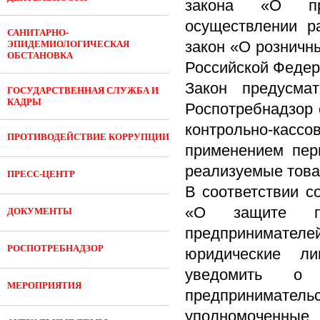
закона «О при
осуществлении р
САНИТАРНО-
закон «О розничн
ЭПИДЕМИОЛОГИЧЕСКАЯ
ОБСТАНОВКА
Российской Федер
Закон предусма
ГОСУДАРСТВЕННАЯ СЛУЖБА И
КАДРЫ
Роспотребнадзор 
контрольно-кас
ПРОТИВОДЕЙСТВИЕ КОРРУПЦИИ
применением перв
реализуемые товар
ПРЕСС-ЦЕНТР
В соответствии с
«О защите пр
ДОКУМЕНТЫ
предпринимателе
РОСПОТРЕБНАДЗОР
юридические ли
уведомить о 
МЕРОПРИЯТИЯ
предпринимате
уполномоченные