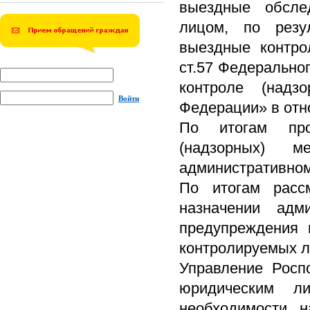
выездные обсле
лицом, по резу
выездные контро
ст.57 Федеральног
контроле (надз
Войти
Федерации» в отн
По итогам про
(надзорных) м
административном
По итогам расс
назначении адм
предупреждения 
контролируемых ли
Управление Росп
юридическим л
необходимости н