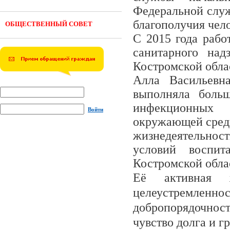
Федеральной служ
благополучия чел
ОБЩЕСТВЕННЫЙ СОВЕТ
С 2015 года раб
санитарного на
Костромской обла
Алла Васильевн
выполняла боль
инфекционных 
Войти
окружающей среды
жизнедеятельност
условий воспит
Костромской обла
Её активная ж
целеустремлен
добропорядочност
чувство долга и 