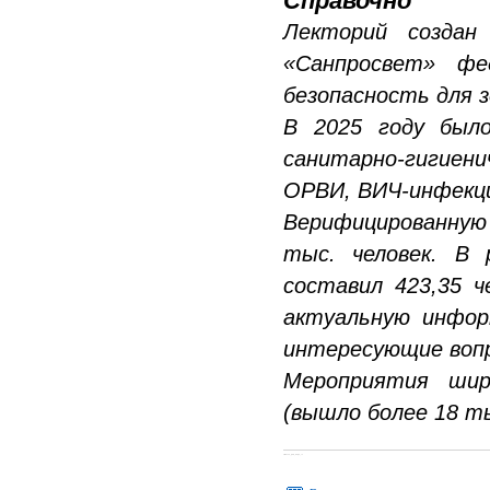
Справочно
Лекторий создан
«Санпросвет» ф
безопасность для з
В 2025 году было
санитарно-гигиен
ОРВИ, ВИЧ-инфекц
Верифицированную
тыс. человек. В 
составил 423,35 
актуальную инфор
интересующие воп
Мероприятия шир
(вышло более 18 ты
#МЕСТО_ДЛЯ_КОДА_1#