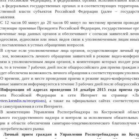
нта Российской Федерации), в федеральных органах исполнительной влас
, в федеральных государственных органах и в соответствующих территориа
рственной власти субъектов Российской Федерации (далее – государс
авления.
С 12 часов 00 минут до 20 часов 00 минут по местному времени проводя
ствующие приемные Президента Российской Федерации, государственные орг
оченные лица данных органов и обеспечивают с согласия заявителей личн
видеосвязи, аудиосвязи или иных видов связи к уполномоченным лицам ины
 поставленных в устных обращениях вопросов.
В случае если уполномоченные лица органов, осуществляющие личный при
 зон, возможность личного обращения заявителей в режиме видео-конференц
вязи к уполномоченным лицам органов, в компетенцию которых входит ре
в, то в течение 7 рабочих дней после общероссийского дня приема граждан 
удет обеспечена возможность личного обращения к соответствующим уполно
О времени, дате и месте проведения приема в режиме видео-конференц-связ
анные заявители информируются в течение 3 рабочих дней после общероссийск
Информация об адресах проведения 14 декабря 2015 года приема г
дента Российской Федерации в сети Интернет на странице «Л
etters.kremlin.ru/receptions
), а также на официальных сайтах соответствую
о самоуправления в сети Интернете.
В компетенцию Управления Роспотребнадзора по Костромской обла
ьного государственного надзора и контроля за исполнением обязательных
ии в области обеспечения санитарно-эпидемиологического благополучия 
 потребительского рынка.
Личный прием граждан в Управлении Роспотребнадзора по Костр