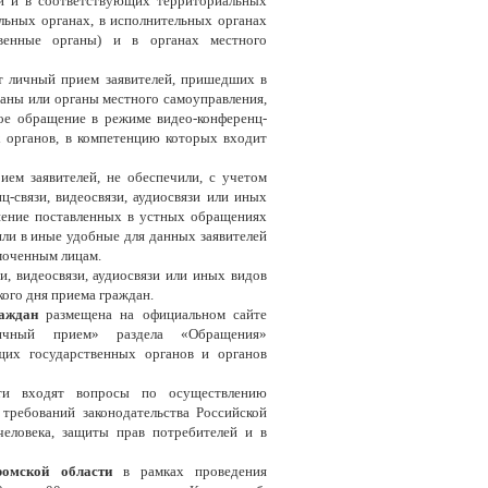
ти и в соответствующих территориальных
льных органах, в исполнительных органах
твенные органы) и в органах местного
т личный прием заявителей, пришедших в
аны или органы местного самоуправления,
ое обращение в режиме видео-конференц-
х органов, в компетенцию которых входит
ем заявителей, не обеспечили, с учетом
-связи, видеосвязи, аудиосвязи или иных
шение поставленных в устных обращениях
или в иные удобные для данных заявителей
моченным лицам.
и, видеосвязи, аудиосвязи или иных видов
ого дня приема граждан.
раждан
размещена на официальном сайте
ичный прием» раздела «Обращения»
щих государственных органов и органов
сти входят вопросы по осуществлению
 требований законодательства Российской
человека, защиты прав потребителей и в
омской области
в рамках проведения