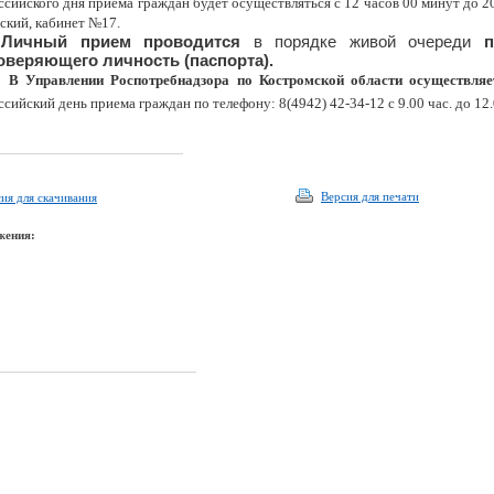
сийского дня приема граждан будет осуществляться с 12 часов 00 минут до 20 
ский, кабинет №17.
Личный прием
проводится
в порядке живой очереди
п
оверяющего личность (паспорта).
В Управлении Роспотребнадзора по Костромской области осуществляе
сийский день приема граждан по телефону: 8(4942) 42-34-12 с 9.00 час. до 12.00
Версия для печати
ия для скачивания
жения: