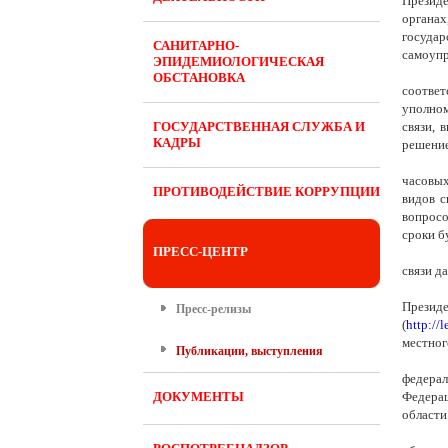
Президе
органах
госуда
САНИТАРНО-
самоупр
ЭПИДЕМИОЛОГИЧЕСКАЯ
ОБСТАНОВКА
соответ
уполном
ГОСУДАРСТВЕННАЯ СЛУЖБА И
связи, 
КАДРЫ
решение
часовых
ПРОТИВОДЕЙСТВИЕ КОРРУПЦИИ
видов с
вопросо
сроки б
ПРЕСС-ЦЕНТР
связи д
Прези
Пресс-релизы
(
http://l
местног
Публикации, выступления
федерал
ДОКУМЕНТЫ
Федерац
области