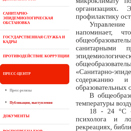
микроклимату п
организациях.
САНИТАРНО-
профилактику ост
ЭПИДЕМИОЛОГИЧЕСКАЯ
ОБСТАНОВКА
Управление
напоминает, ч
ГОСУДАРСТВЕННАЯ СЛУЖБА И
общеобразовате
КАДРЫ
санитарными п
эпидемиологическ
ПРОТИВОДЕЙСТВИЕ КОРРУПЦИИ
общеобразоват
«Санитарно-эп
ПРЕСС-ЦЕНТР
содержанию и
образовательных 
Пресс-релизы
В общеобраз
температуры возд
Публикации, выступления
18 - 24 °C 
ДОКУМЕНТЫ
психолога и лог
рекреациях, библи