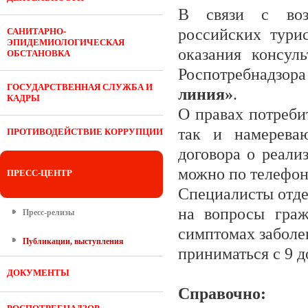
В связи с возн
российских тури
САНИТАРНО-
ЭПИДЕМИОЛОГИЧЕСКАЯ
оказания консул
ОБСТАНОВКА
Роспотребнадзор
ГОСУДАРСТВЕННАЯ СЛУЖБА И
линия»
.
КАДРЫ
О правах потреби
так и намерева
ПРОТИВОДЕЙСТВИЕ КОРРУПЦИИ
договора о реали
можно по телефо
ПРЕСС-ЦЕНТР
Специалисты отде
на вопросы граж
Пресс-релизы
симптомах заболе
Публикации, выступления
приниматься с 9 д
ДОКУМЕНТЫ
Справочно: