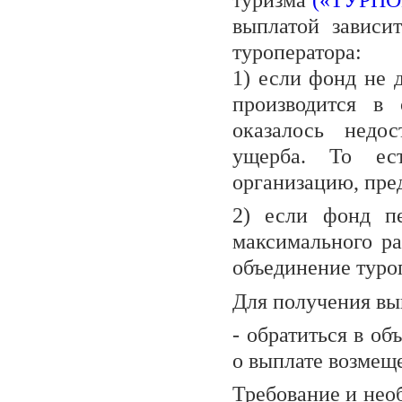
туризма
(«ТУРП
выплатой зависи
туроператора:
1) если фонд не 
производится в 
оказалось недо
ущерба. То ест
организацию, пре
2) если фонд пе
максимального ра
объединение туро
Для получения вы
- обратиться в о
о выплате возмещ
Требование и нео