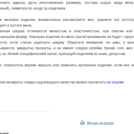
еского адреса, даты изготовления, размера, состава сырья, вида мех
ный), символов по уходу за изделием.
я меховое изделие, внимательно рассмотрите мех, оцените его густоту
его и густого меха.
венная шкурка отличается мягкостью и эластичностью, при сжатии или
чальную форму. Хорошее изделие из меха при встряхивании не будет «хруст
ются, если слегка ущипнуть шкурку. Обратите внимание на швы, у кач
ваются, аккуратно прошиты, и не имеют следов склейки. Кроме того, мех
, но лёгкий специфический запах, присущий изделиям из кожи, допустим.
, покупатель вправе вернуть или обменять купленное изделие, если оно н
лах возврата товара надлежащего качества можно прочитать
по ссылке
Версия для печати
жения: