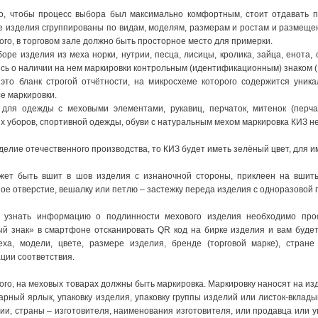
о, чтобы процесс выбора был максимально комфортным, стоит отдавать п
 изделия сгруппированы по видам, моделям, размерам и ростам и размеще
ого, в торговом зале должно быть просторное место для примерки.
оре изделия из меха норки, нутрии, песца, лисицы, кролика, зайца, енота, 
сь о наличии на нем маркировки контрольным (идентификационным) знаком (
это бланк строгой отчётности, на микросхеме которого содержится уник
е маркировки.
 для одежды с меховыми элементами, рукавиц, перчаток, митенок (перча
х уборов, спортивной одежды, обуви с натуральным мехом маркировка КИЗ н
делие отечественного производства, то КИЗ будет иметь зелёный цвет, для 
жет быть вшит в шов изделия с изнаночной стороны, приклеен на вшит
ое отверстие, вешалку или петлю – застежку переда изделия с одноразовой 
узнать информацию о подлинности мехового изделия необходимо про
й знак» в смартфоне отсканировать QR код на бирке изделия и вам буде
еха, модели, цвете, размере изделия, бренде (торговой марке), стран
ции соответствия.
ого, на меховых товарах должны быть маркировка. Маркировку наносят на изд
арный ярлык, упаковку изделия, упаковку группы изделий или листок-вклад
ии, страны – изготовителя, наименования изготовителя, или продавца или 