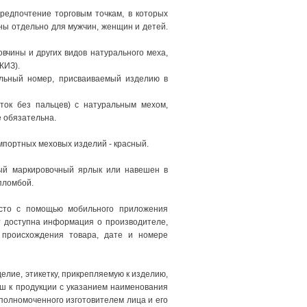
редпочтение торговым точкам, в которых
ны отдельно для мужчин, женщин и детей.
овчины и других видов натурального меха,
КИЗ).
альный номер, присваиваемый изделию в
ток без пальцев) с натуральным мехом,
е обязательна.
импортных меховых изделий - красный.
ый маркировочный ярлык или навешен в
пломбой.
сто с помощью мобильного приложения
т доступна информация о производителе,
е происхождения товара, дате и номере
елие, этикетку, прикрепляемую к изделию,
ыш к продукции с указанием наименования
уполномоченного изготовителем лица и его