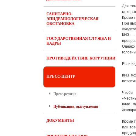
Для тог
меховые
САНИТАРНО-
Кроме т
ЭПИДЕМИОЛОГИЧЕСКАЯ
ОБСТАНОВКА
При выб
убедите
КИЗ — 
ГОСУДАРСТВЕННАЯ СЛУЖБА И
процесс
КАДРЫ
Однако
головны
ПРОТИВОДЕЙСТВИЕ КОРРУПЦИИ
Если из
КИЗ мо
ПРЕСС-ЦЕНТР
петличн
Чтобы 
Пресс-релизы
«Честны
виде м
Публикации, выступления
деклара
ДОКУМЕНТЫ
Кроме т
или тов
продукц