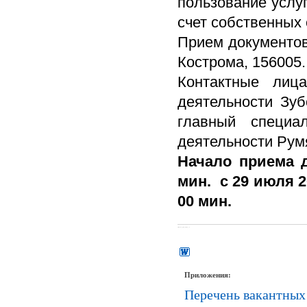
пользование услуг
счет собственных 
Прием документов 
Кострома, 156005.
Контактные лица
деятельности Зуб
главный специал
деятельности Рум
Начало приема д
мин. с 29 июля 2
00 мин.
#МЕСТО_ДЛЯ_КОДА_1#
Приложения:
Перечень вакантных