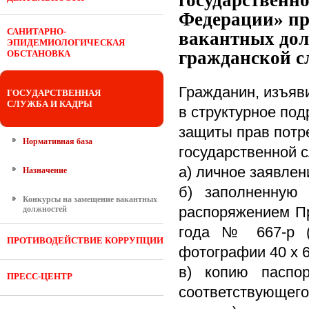
государственн
Федерации» пр
САНИТАРНО-
вакантных дол
ЭПИДЕМИОЛОГИЧЕСКАЯ
гражданской 
ОБСТАНОВКА
Гражданин, изъяв
ГОСУДАРСТВЕННАЯ
СЛУЖБА И КАДРЫ
в структурное по
защиты прав потр
Нормативная база
государственной 
а) личное заявлен
Назначение
б) заполненную
Конкурсы на замещение вакантных
распоряжением Пр
должностей
года № 667-р (в
ПРОТИВОДЕЙСТВИЕ КОРРУПЦИИ
фотографии 40 x 6
в) копию паспо
ПРЕСС-ЦЕНТР
соответствующег