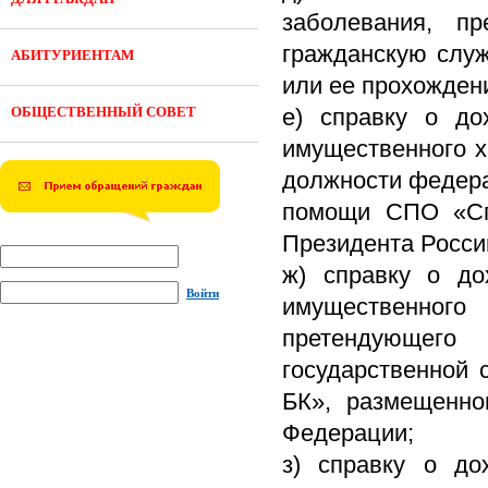
заболевания, пр
гражданскую слу
АБИТУРИЕНТАМ
или ее прохожден
ОБЩЕСТВЕННЫЙ СОВЕТ
е) справку о до
имущественного х
должности федера
помощи СПО «Сп
Президента Росси
ж) справку о до
Войти
имущественног
претендующег
государственной
БК», размещенно
Федерации;
з) справку о до