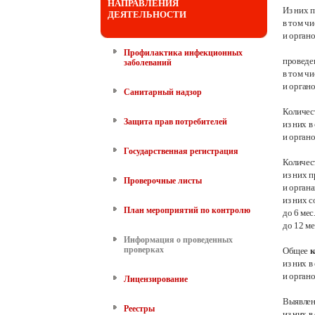
НАПРАВЛЕНИЯ
Из них 
ДЕЯТЕЛЬНОСТИ
в том ч
и орган
Профилактика инфекционных
провед
заболеваний
в том ч
и орган
Санитарный надзор
Количес
Защита прав потребителей
из них 
и орган
Государственная регистрация
Количес
из них 
Проверочные листы
и орган
из них с
План мероприятий по контролю
до 6
мес
до 12 ме
Информация о проведенных
проверках
Общее
к
из них 
и орган
Лицензирование
Выявле
Реестры
из них 