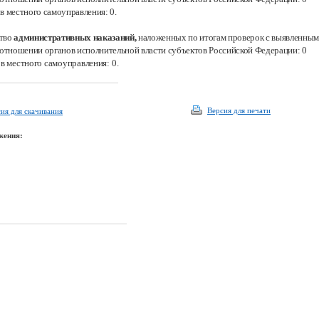
ов местного самоуправления:
0.
тво
административных наказаний,
наложенных по итогам проверок с выявленны
в отношении органов исполнительной власти субъектов Российской Федерации: 0
ов местного самоуправления:
0.
Версия для печати
ия для скачивания
жения: