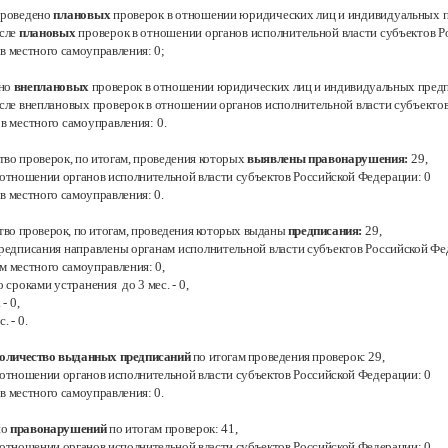
проведено
плановых
проверок в отношении юридических лиц и индивидуальных
исле
плановых
проверок в отношении органов исполнительной власти субъектов 
ов местного самоуправления:
0;
ено
внеплановых
проверок в отношении юридических лиц и индивидуальных пред
исле внеплановых проверок в отношении органов исполнительной власти субъекто
ов местного самоуправления:
0.
тво проверок, по итогам, проведения которых
выявлены правонарушения:
29,
в отношении органов исполнительной власти субъектов Российской Федерации:
0
ов местного самоуправления:
0.
тво проверок, по итогам, проведения которых выданы
предписания:
29,
предписания направлены органам исполнительной власти субъектов Российской
Фе
ам местного самоуправления:
0
,
о сроками устранения до 3 мес. -
0
,
.
- 0
,
с.
- 0.
оличество выданных предписаний
по итогам проведения проверок:
29,
в отношении органов исполнительной власти субъектов Российской Федерации:
0
ов местного самоуправления:
0.
но
правонарушений
по итогам проверок:
41,
в отношении органов исполнительной власти субъектов Российской Федерации: 0