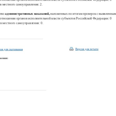
в местного самоуправления: 2
.
тво
административных наказаний,
наложенных по итогам проверок с выявленны
в отношении органов исполнительной власти субъектов Российской Федерации: 0
ов местного самоуправления:
0.
Версия для печати
ия для скачивания
жения: