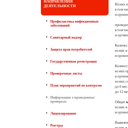
НАПРАВЛЕНИЯ
Из них 
ДЕЯТЕЛЬНОСТИ
в том ч
и орган
Профилактика инфекционных
провед
заболеваний
в том ч
и орган
Санитарный надзор
Количес
Защита прав потребителей
из них 
и орган
Государственная регистрация
Количес
из них 
Проверочные листы
и орган
из них с
План мероприятий по контролю
до 6
мес
до 12 ме
Информация о проведенных
проверках
Общее
к
из них 
и органо
Лицензирование
Выявле
Реестры
из них 