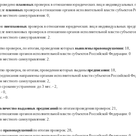
проведено
плановых
проверок в отношении юридических лиц и индивидуальных
исле
плановых
проверок в отношении органов исполнительной власти субъектов 
ов местного самоуправления:
0;
ено
внеплановых
проверок в отношении юридических лиц и индивидуальных пред
исле внеплановых проверок в отношении органов исполнительной власти субъекто
ов местного самоуправления:
2.
тво проверок, по итогам, проведения которых
выявлены правонарушения:
18,
в отношении органов исполнительной власти субъектов Российской Федерации:
0
ов местного самоуправления:
2.
тво проверок, по итогам, проведения которых выданы
предписания:
18,
предписания направлены органам исполнительной власти субъектов Российской
Фе
ам местного самоуправления:
2
,
о сроками устранения до 3 мес. -
2
,
.
- 0
,
с.
- 0.
оличество выданных предписаний
по итогам проведения проверок:
21,
в отношении органов исполнительной власти субъектов Российской Федерации:
0
в местного самоуправления: 2
.
но
правонарушений
по итогам проверок:
28,
в отношении органов исполнительной власти субъектов Российской Федерации: 0