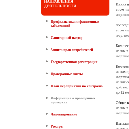
НАПРАВЛЕНИЯ
Из них 
ДЕЯТЕЛЬНОСТИ
в том ч
и орган
Профилактика инфекционных
провед
заболеваний
в том ч
и орган
Санитарный надзор
Количес
Защита прав потребителей
из них 
и орган
Государственная регистрация
Количес
из них 
Проверочные листы
и орган
из них с
План мероприятий по контролю
до 6
мес
до 12 ме
Информация о проведенных
проверках
Общее
к
из них 
и орган
Лицензирование
Выявле
Реестры
из них 