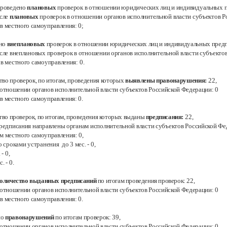
проведено
плановых
проверок в отношении юридических лиц и индивидуальных
исле
плановых
проверок в отношении органов исполнительной власти субъектов 
ов местного самоуправления:
0;
ено
внеплановых
проверок в отношении юридических лиц и индивидуальных пред
исле внеплановых проверок в отношении органов исполнительной власти субъекто
ов местного самоуправления:
0.
тво проверок, по итогам, проведения которых
выявлены правонарушения:
22,
в отношении органов исполнительной власти субъектов Российской Федерации:
0
ов местного самоуправления:
0.
тво проверок, по итогам, проведения которых выданы
предписания:
22,
предписания направлены органам исполнительной власти субъектов Российской
Фе
ам местного самоуправления:
0
,
о сроками устранения до 3 мес. -
0
,
.
- 0
,
с.
- 0.
оличество выданных предписаний
по итогам проведения проверок:
22,
в отношении органов исполнительной власти субъектов Российской Федерации:
0
ов местного самоуправления:
0.
но
правонарушений
по итогам проверок:
39,
в отношении органов исполнительной власти субъектов Российской Федерации: 0