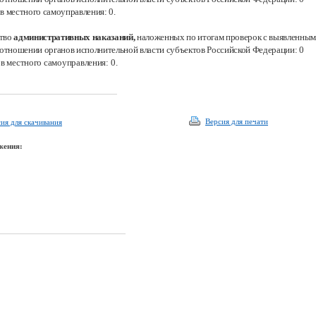
ов местного самоуправления:
0.
тво
административных наказаний,
наложенных по итогам проверок с выявленны
в отношении органов исполнительной власти субъектов Российской Федерации: 0
ов местного самоуправления:
0.
Версия для печати
ия для скачивания
жения: