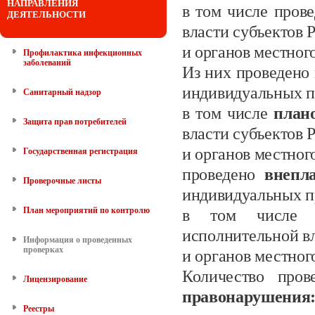
НАПРАВЛЕНИЯ
в том числе пров
ДЕЯТЕЛЬНОСТИ
власти субъектов
и органов местног
Профилактика инфекционных
заболеваний
Из них проведено
индивидуальных
п
Санитарный надзор
в том числе
план
Защита прав потребителей
власти субъектов
и органов местног
Государственная регистрация
проведено
внепл
Проверочные листы
индивидуальных п
План мероприятий по контролю
в том числе в
исполнительной в
Информация о проведенных
проверках
и органов местног
Количество пров
Лицензирование
правонарушения
Реестры