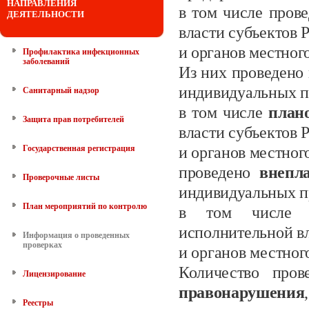
НАПРАВЛЕНИЯ
в том числе пров
ДЕЯТЕЛЬНОСТИ
власти субъектов
и органов местног
Профилактика инфекционных
заболеваний
Из них проведено
индивидуальных
п
Санитарный надзор
в том числе
план
Защита прав потребителей
власти субъектов
Государственная регистрация
и органов местног
проведено
внепл
Проверочные листы
индивидуальных п
План мероприятий по контролю
в том числе в
исполнительной в
Информация о проведенных
проверках
и органов местног
Количество пров
Лицензирование
правонарушения
Реестры