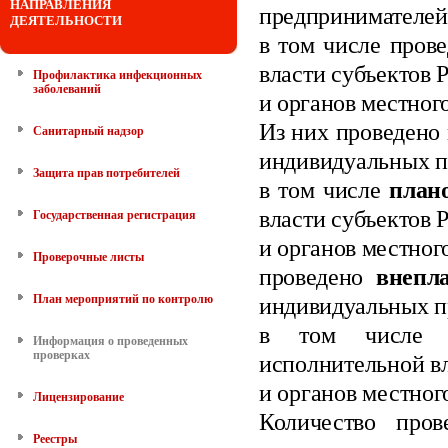
НАПРАВЛЕНИЯ
предпринимателей
ДЕЯТЕЛЬНОСТИ
в том числе пров
власти субъектов
Профилактика инфекционных
заболеваний
и органов местног
Из них проведено
Санитарный надзор
индивидуальных
п
Защита прав потребителей
в том числе
план
власти субъектов
Государственная регистрация
и органов местног
Проверочные листы
проведено
внепл
План мероприятий по контролю
индивидуальных п
в том числе в
Информация о проведенных
проверках
исполнительной в
и органов местног
Лицензирование
Количество про
Реестры