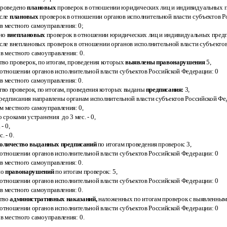
проведено
плановых
проверок в отношении юридических лиц и индивидуальных
исле
плановых
проверок в отношении органов исполнительной власти субъектов 
ов местного самоуправления:
0;
ено
внеплановых
проверок в отношении юридических лиц и индивидуальных предп
исле внеплановых проверок в отношении органов исполнительной власти субъекто
ов местного самоуправления:
0.
тво проверок, по итогам, проведения которых
выявлены правонарушения
5,
в отношении органов исполнительной власти субъектов Российской Федерации:
0
ов местного самоуправления:
0.
тво проверок, по итогам, проведения которых выданы
предписания:
3
,
предписания направлены органам исполнительной власти субъектов Российской
Фе
ам местного самоуправления:
0
,
о сроками устранения до 3 мес. -
0
,
.
- 0
,
с.
- 0.
оличество выданных предписаний
по итогам проведения проверок: 3
,
в отношении органов исполнительной власти субъектов Российской Федерации:
0
ов местного самоуправления:
0.
но
правонарушений
по итогам проверок:
5,
в отношении органов исполнительной власти субъектов Российской Федерации: 0
ов местного самоуправления:
0.
тво
административных наказаний,
наложенных по итогам проверок с выявленны
в отношении органов исполнительной власти субъектов Российской Федерации: 0
ов местного самоуправления:
0.