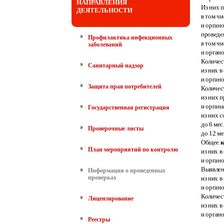
НАПРАВЛЕНИЯ
Из них 
ДЕЯТЕЛЬНОСТИ
в том ч
и орган
провед
Профилактика инфекционных
в том ч
заболеваний
и орган
Количес
Санитарный надзор
из них 
и орган
Защита прав потребителей
Количес
из них 
и орган
Государственная регистрация
из них с
до 6
мес
Проверочные листы
до 12 ме
Общее
к
План мероприятий по контролю
из них 
и орган
Выявле
Информация о проведенных
проверках
из них 
и орган
Количес
Лицензирование
из них 
и орган
Реестры