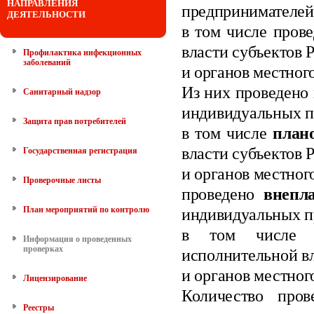
НАПРАВЛЕНИЯ
предпринимателей
ДЕЯТЕЛЬНОСТИ
в том числе пров
власти субъектов
Профилактика инфекционных
заболеваний
и органов местног
Из них проведено
Санитарный надзор
индивидуальных
п
Защита прав потребителей
в том числе
план
власти субъектов
Государственная регистрация
и органов местног
Проверочные листы
проведено
внепл
План мероприятий по контролю
индивидуальных п
в том числе в
Информация о проведенных
проверках
исполнительной в
и органов местног
Лицензирование
Количество про
Реестры