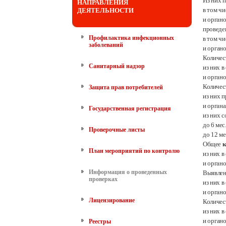
Из них 
НАПРАВЛЕНИЯ
в том ч
ДЕЯТЕЛЬНОСТИ
и орган
провед
Профилактика инфекционных
в том ч
заболеваний
и орган
Количес
Санитарный надзор
из них 
и орган
Количес
Защита прав потребителей
из них 
и орган
Государственная регистрация
из них с
до 6
мес
Проверочные листы
до 12 ме
Общее
к
План мероприятий по контролю
из них 
и орган
Информация о проведенных
Выявле
проверках
из них 
и орган
Лицензирование
Количес
из них 
и орган
Реестры