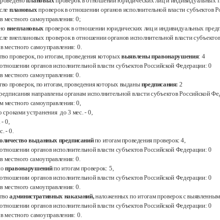
проведено
плановых
проверок в отношении юридических лиц и индивидуальных
исле
плановых
проверок в отношении органов исполнительной власти субъектов 
ов местного самоуправления:
0;
ено
внеплановых
проверок в отношении юридических лиц и индивидуальных предп
исле внеплановых проверок в отношении органов исполнительной власти субъекто
ов местного самоуправления:
0.
тво проверок, по итогам, проведения которых
выявлены правонарушения
: 4
в отношении органов исполнительной власти субъектов Российской Федерации:
0
ов местного самоуправления:
0.
тво проверок, по итогам, проведения которых выданы
предписания:
2
предписания направлены органам исполнительной власти субъектов Российской
Фе
ам местного самоуправления:
0
,
о сроками устранения до 3 мес. -
0
,
.
- 0
,
с.
- 0.
оличество выданных предписаний
по итогам проведения проверок: 4
,
в отношении органов исполнительной власти субъектов Российской Федерации:
0
ов местного самоуправления:
0.
но
правонарушений
по итогам проверок:
5,
в отношении органов исполнительной власти субъектов Российской Федерации: 0
ов местного самоуправления:
0.
тво
административных наказаний,
наложенных по итогам проверок с выявленны
в отношении органов исполнительной власти субъектов Российской Федерации: 0
ов местного самоуправления:
0.