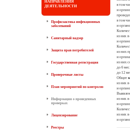
НАПРАВЛЕНИЯ
в том ч
ДЕЯТЕЛЬНОСТИ
и орган
провед
в том ч
Профилактика инфекционных
и орган
заболеваний
Количес
из них 
Санитарный надзор
и орган
Количес
Защита прав потребителей
из них 
и орган
из них с
Государственная регистрация
до 6
мес
до 12 ме
Проверочные листы
Общее
к
из них 
План мероприятий по контролю
и орган
Выявле
из них 
Информация о проведенных
проверках
и орган
Количес
из них 
Лицензирование
и орган
Реестры