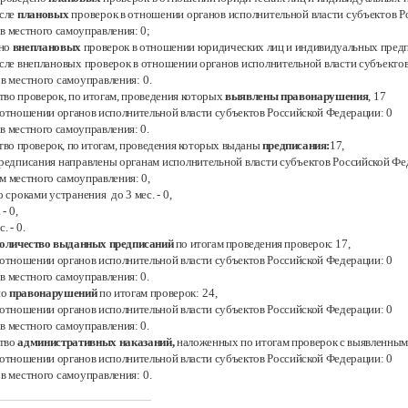
исле
плановых
проверок в отношении органов исполнительной власти субъектов 
ов местного самоуправления:
0;
ено
внеплановых
проверок в отношении юридических лиц и индивидуальных пред
исле внеплановых проверок в отношении органов исполнительной власти субъекто
ов местного самоуправления:
0.
тво проверок, по итогам, проведения которых
выявлены правонарушения
, 17
в отношении органов исполнительной власти субъектов Российской Федерации:
0
ов местного самоуправления:
0.
тво проверок, по итогам, проведения которых выданы
предписания:
17
,
предписания направлены органам исполнительной власти субъектов Российской
Фе
ам местного самоуправления:
0
,
о сроками устранения до 3 мес. -
0
,
.
- 0
,
с.
- 0.
оличество выданных предписаний
по итогам проведения проверок:
17,
в отношении органов исполнительной власти субъектов Российской Федерации:
0
ов местного самоуправления:
0.
но
правонарушений
по итогам проверок:
24,
в отношении органов исполнительной власти субъектов Российской Федерации: 0
ов местного самоуправления:
0.
тво
административных наказаний,
наложенных по итогам проверок с выявленны
в отношении органов исполнительной власти субъектов Российской Федерации: 0
ов местного самоуправления:
0.