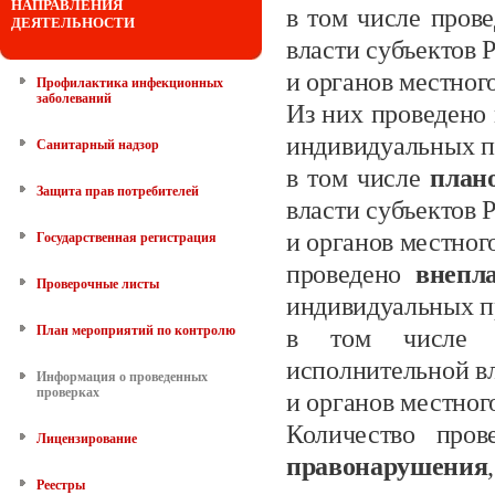
НАПРАВЛЕНИЯ
в том числе пров
ДЕЯТЕЛЬНОСТИ
власти субъектов
и органов местног
Профилактика инфекционных
заболеваний
Из них проведено
индивидуальных
п
Санитарный надзор
в том числе
план
Защита прав потребителей
власти субъектов
и органов местног
Государственная регистрация
проведено
внепл
Проверочные листы
индивидуальных п
План мероприятий по контролю
в том числе в
исполнительной в
Информация о проведенных
проверках
и органов местног
Количество пров
Лицензирование
правонарушения
Реестры