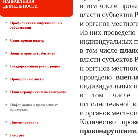
НАПРАВЛЕНИЯ
в том числе пров
ДЕЯТЕЛЬНОСТИ
власти субъектов
и органов местног
Профилактика инфекционных
заболеваний
Из них проведено
индивидуальных
п
Санитарный надзор
в том числе
план
Защита прав потребителей
власти субъектов
Государственная регистрация
и органов местног
проведено
внепл
Проверочные листы
индивидуальных п
План мероприятий по контролю
в том числе в
исполнительной в
Информация о проведенных
проверках
и органов местног
Количество пров
Лицензирование
правонарушения
Реестры