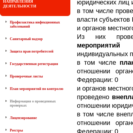
юридических лиц 
НАПРАВЛЕНИЯ
ДЕЯТЕЛЬНОСТИ
в том числе пров
власти субъектов
Профилактика инфекционных
заболеваний
и органов местног
Из них про
Санитарный надзор
мероприятий
в 
Защита прав потребителей
индивидуальных 
в том числе
пла
Государственная регистрация
отношении орган
Проверочные листы
Федерации: 0
и органов местног
План мероприятий по контролю
проведено
внепл
Информация о проведенных
отношении юридич
проверках
в том числе вне
Лицензирование
отношении орган
Федерации: 0
Реестры