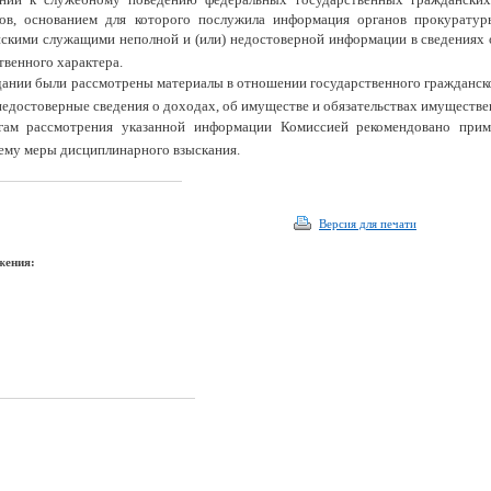
сов, основанием для которого послужила информация органов прокуратур
скими служащими неполной и (или) недостоверной информации в сведениях о
венного характера.
дании были рассмотрены материалы в отношении государственного гражданск
 недостоверные сведения о доходах, об имуществе и обязательствах имуществе
гам рассмотрения указанной информации Комиссией рекомендовано прим
му меры дисциплинарного взыскания.
Версия для печати
жения: