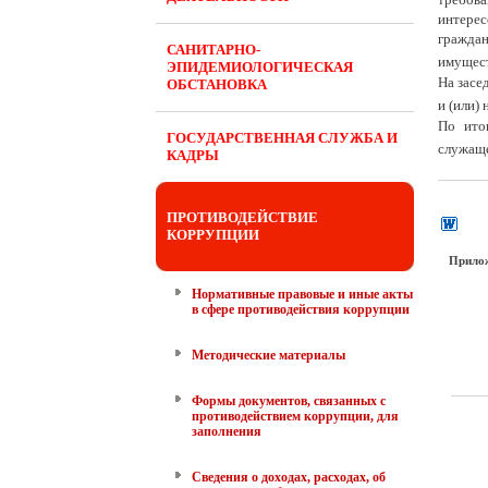
интере
граждан
САНИТАРНО-
имущест
ЭПИДЕМИОЛОГИЧЕСКАЯ
На засе
ОБСТАНОВКА
и (или)
По ито
ГОСУДАРСТВЕННАЯ СЛУЖБА И
служаще
КАДРЫ
ПРОТИВОДЕЙСТВИЕ
КОРРУПЦИИ
Прило
Нормативные правовые и иные акты
в сфере противодействия коррупции
Методические материалы
Формы документов, связанных с
противодействием коррупции, для
заполнения
Сведения о доходах, расходах, об