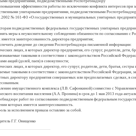
ными предприятиями, подведомственными Роспотребнадзору
 повышения эффективности работы по исключению конфликта интересов при 
ственными унитарными предприятиями, подведомственными Роспотребнадзору
1.2002 № 161-ФЗ «О государственных и муниципальных унитарных предприятиях» 
кторам подведомственных федеральных государственных унитарных предпри
инять меры к неукоснительному соблюдению обязанности по согласованию с Р
 имеется заинтересованность директора предприятия;
еспечить доведение до сведения Роспотребнадзора письменной информации:
ческих лицах, в которых директор предприятия, его супруг, родители, дети, б
ризнаваемые таковыми в соответствии с законодательством Российской Федера
ами акций (долей, паев) в совокупности;
ческих лицах, в которых директор, его супруг, родители, дети, братья, сестры
аемые таковыми в соответствии с законодательством Российской Федерации, з
стных директору предприятия совершаемых или предполагаемых сделках, в с
есованным.
влению имущественного комплекса (Л.В. Сафонкиной) совместно с Управление
ческого воспитания населения (А.А. Пронина) в срок до 1 мая 2013 года актуа
ебнадзоре работ по согласованию подведомственным федеральным государст
нии которых имеется заинтересованность.
роль за исполнением приказа оставляю за собой.
итель Г.Г. Онищенко