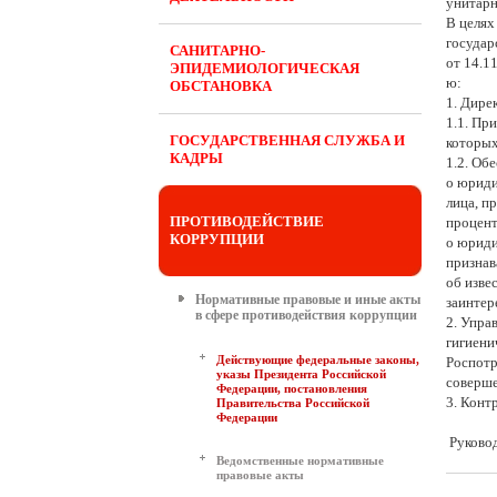
унитар
В целях
государ
САНИТАРНО-
от 14.1
ЭПИДЕМИОЛОГИЧЕСКАЯ
ю:
ОБСТАНОВКА
1. Дире
1.1. Пр
ГОСУДАРСТВЕННАЯ СЛУЖБА И
которых
КАДРЫ
1.2. Об
о юриди
лица, п
ПРОТИВОДЕЙСТВИЕ
процент
КОРРУПЦИИ
о юриди
признав
об изве
Нормативные правовые и иные акты
заинтер
в сфере противодействия коррупции
2. Упра
гигиени
Действующие федеральные законы,
Роспотр
указы Президента Российской
соверше
Федерации, постановления
3. Конт
Правительства Российской
Федерации
Руковод
Ведомственные нормативные
правовые акты