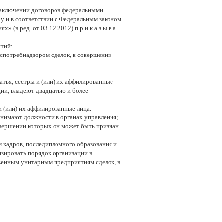
заключении договоров федеральными
 и в соответствии с Федеральным законом
(в ред. от 03.12.2012) п р и к а з ы в а
ятий:
оспотребнадзором сделок, в совершении
ратья, сестры и (или) их аффилированные
ции, владеют двадцатью и более
 и (или) их аффилированные лица,
анимают должности в органах управления;
овершении которых он может быть признан
м кадров, последипломного образования и
лизировать порядок организации в
венным унитарным предприятиям сделок, в