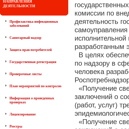
НАПРАВЛЕНИЯ
государственных
ДЕЯТЕЛЬНОСТИ
комиссии по вн
деятельность го
Профилактика инфекционных
заболеваний
самоуправления 
исполнительной 
Санитарный надзор
разработанным 
Защита прав потребителей
В целях обеспе
по надзору в сф
Государственная регистрация
человека разра
Проверочные листы
Роспотребнадзор
План мероприятий по контролю
«Получение све
заключений о со
Информация о проведенных
проверках
(работ, услуг) т
эпидемиологичес
Лицензирование
«Получение све
Реестры