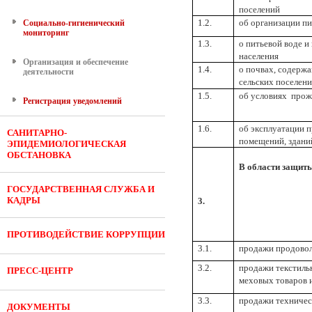
поселений
1.2.
об организации пи
Социально-гигиенический
мониторинг
1.3.
о питьевой воде 
населения
Организация и обеспечение
1.4.
о почвах, содерж
деятельности
сельских поселен
1.5.
об условиях прож
Регистрация уведомлений
1.6.
об эксплуатации 
САНИТАРНО-
помещений, здани
ЭПИДЕМИОЛОГИЧЕСКАЯ
ОБСТАНОВКА
В области защиты
ГОСУДАРСТВЕННАЯ СЛУЖБА И
КАДРЫ
3.
ПРОТИВОДЕЙСТВИЕ КОРРУПЦИИ
3.1.
продажи продовол
3.2.
продажи текстиль
ПРЕСС-ЦЕНТР
меховых товаров 
3.3.
продажи техничес
ДОКУМЕНТЫ