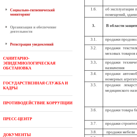
1.6.
об эксплуатации 
Социально-гигиенический
мониторинг
помещений, здани
3.
В области защит
Организация и обеспечение
деятельности
3.1.
продажи продово
Регистрация уведомлений
3.2.
продажи текстил
меховых товаров 
САНИТАРНО-
.
3.3
продажи техниче
ЭПИДЕМИОЛОГИЧЕСКАЯ
назначения
ОБСТАНОВКА
3.4.
продажи автомоб
номерных агрегат
ГОСУДАРСТВЕННАЯ СЛУЖБА И
3.5.
продажи лекарс
КАДРЫ
медицинского наз
ПРОТИВОДЕЙСТВИЕ КОРРУПЦИИ
3.6.
продажи товара б
ПРЕСС-ЦЕНТР
3.7.
продажи строител
3.8.
продажи мебели
ДОКУМЕНТЫ