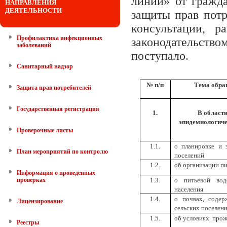
линии» от гражда
НАПРАВЛЕНИЯ
ДЕЯТЕЛЬНОСТИ
защиты прав пот
консультации, р
Профилактика инфекционных
законодательств
заболеваний
поступало.
Санитарный надзор
№ п/п
Тема обра
Защита прав потребителей
Государственная регистрация
1.
В области
эпидемиологиче
Проверочные листы
1.1.
о планировке и 
План мероприятий по контролю
поселений
1.2.
об организации п
Информация о проведенных
проверках
1.3.
о питьевой вод
населения
1.4.
о почвах, содер
Лицензирование
сельских поселе
1.5.
об условиях про
Реестры