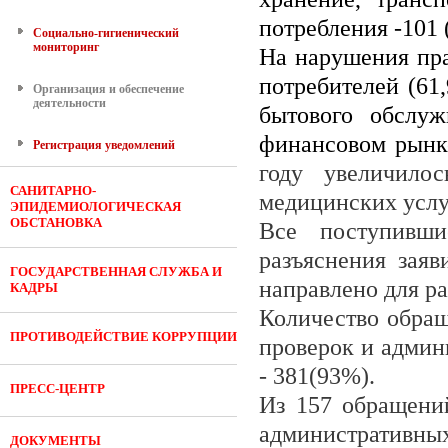
потребления -101 
Социально-гигиенический
мониторинг
На нарушения пр
потребителей (61
Организация и обеспечение
деятельности
бытового обслуж
финансовом рынке 
Регистрация уведомлений
году увеличило
САНИТАРНО-
медицинских услуг
ЭПИДЕМИОЛОГИЧЕСКАЯ
ОБСТАНОВКА
Все поступивш
разъяснения заяв
ГОСУДАРСТВЕННАЯ СЛУЖБА И
направлено для ра
КАДРЫ
Количество обращ
ПРОТИВОДЕЙСТВИЕ КОРРУПЦИИ
проверок и админи
- 381(93%).
ПРЕСС-ЦЕНТР
Из 157 обращени
администра­тивны
ДОКУМЕНТЫ