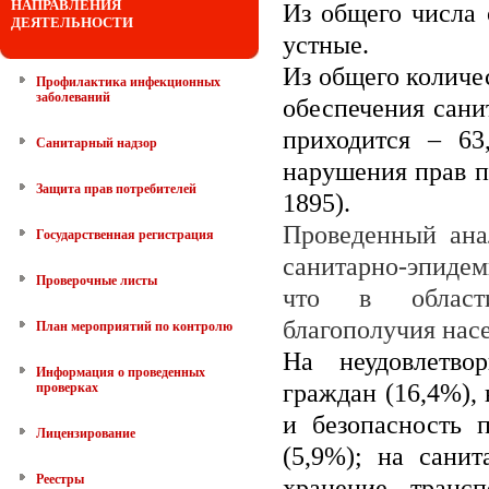
НАПРАВЛЕНИЯ
Из общего числа 
ДЕЯТЕЛЬНОСТИ
устные.
Из общего количе
Профилактика инфекционных
заболеваний
обеспечения сани
приходится – 63
Санитарный надзор
нарушения прав п
Защита прав потребителей
1895
).
Проведенный ана
Государственная регистрация
санитарно-эпидем
Проверочные листы
что в области 
благополучия нас
План мероприятий по контролю
На неудовлетво
Информация о проведенных
граждан (16,4%), 
проверках
и безопасность 
Лицензирование
(5,9%); на санит
Реестры
хранение, транс