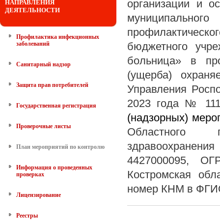
организации и ос
НАПРАВЛЕНИЯ
ДЕЯТЕЛЬНОСТИ
муниципального
профилактическог
Профилактика инфекционных
заболеваний
бюджетного учре
больница» в пр
Санитарный надзор
(ущерба) охран
Защита прав потребителей
Управления Роспо
2023 года № 111
Государственная регистрация
(надзорных) меро
Проверочные листы
Областного г
здравоохранен
План мероприятий по контролю
4427000095, ОГ
Информация о проведенных
Костромская обла
проверках
номер КНМ в ФГ
Лицензирование
Реестры