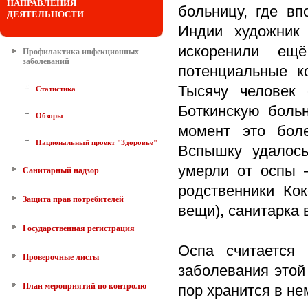
НАПРАВЛЕНИЯ
больницу, где вп
ДЕЯТЕЛЬНОСТИ
Индии художник
искоренили ещ
Профилактика инфекционных
заболеваний
потенциальные к
Тысячу человек
Статистика
Боткинскую больн
Обзоры
момент это боле
Национальный проект "Здоровье"
Вспышку удалось
умерли от оспы 
Санитарный надзор
родственники Ко
Защита прав потребителей
вещи), санитарка 
Государственная регистрация
Оспа считается
Проверочные листы
заболевания этой
План мероприятий по контролю
пор хранится в не