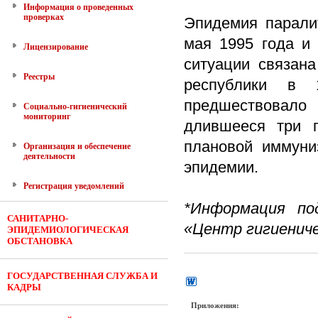
Информация о проведенных
проверках
Эпидемия парали
мая 1995 года и 
Лицензирование
ситуации связан
Реестры
республики в 
предшествовал
Социально-гигиенический
мониторинг
длившееся три г
плановой иммуни
Организация и обеспечение
деятельности
эпидемии.
Регистрация уведомлений
*Информация по
САНИТАРНО-
«Центр гигиениче
ЭПИДЕМИОЛОГИЧЕСКАЯ
ОБСТАНОВКА
ГОСУДАРСТВЕННАЯ СЛУЖБА И
КАДРЫ
Приложения: