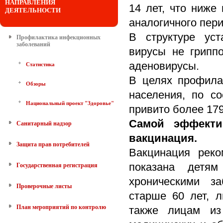
НАПРАВЛЕНИЯ
14 лет, что ниж
ДЕЯТЕЛЬНОСТИ
аналогичного пери
В структуре уст
Профилактика инфекционных
заболеваний
вирусы не гриппо
аденовирусы.
Статистика
В целях профила
Обзоры
населения, по с
Национальный проект "Здоровье"
привито более 179
Самой эффекти
Санитарный надзор
вакцинация.
Защита прав потребителей
Вакцинация реко
показана детя
Государственная регистрация
хроническими з
Проверочные листы
старше 60 лет, 
План мероприятий по контролю
также лицам из