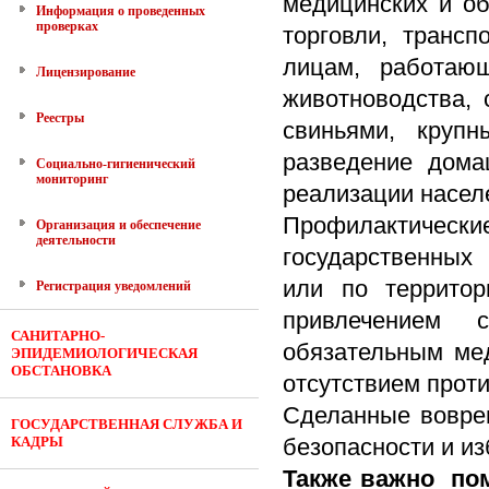
медицинских и об
Информация о проведенных
проверках
торговли, транс
лицам, работающ
Лицензирование
животноводства, 
Реестры
свиньями, круп
разведение дома
Социально-гигиенический
мониторинг
реализации насел
Профилактически
Организация и обеспечение
деятельности
государственных
или по территор
Регистрация уведомлений
привлечением сп
САНИТАРНО-
обязательным ме
ЭПИДЕМИОЛОГИЧЕСКАЯ
ОБСТАНОВКА
отсутствием прот
Сделанные воврем
ГОСУДАРСТВЕННАЯ СЛУЖБА И
КАДРЫ
безопасности и и
Также важно по