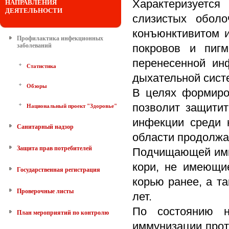
Характеризуется
НАПРАВЛЕНИЯ
ДЕЯТЕЛЬНОСТИ
слизистых оболо
конъюнктивитом и
Профилактика инфекционных
заболеваний
покровов и пиг
перенесенной ин
Статистика
дыхательной сист
Обзоры
В целях формиро
позволит защитит
Национальный проект "Здоровье"
инфекции среди 
Санитарный надзор
области продолжа
Защита прав потребителей
Подчищающей имм
кори, не имеющи
Государственная регистрация
корью ранее, а т
Проверочные листы
лет.
По состоянию 
План мероприятий по контролю
иммунизации прот