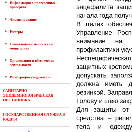
Информация о проведенных
энцефалита защи
проверках
начала года получ
Лицензирование
В целях обеспеч
Управление Росп
Реестры
внимание на с
Социально-гигиенический
профилактики уку
мониторинг
Неспецифическая
Организация и обеспечение
деятельности
защитных костюмо
допускать запол
Регистрация уведомлений
должна иметь д
САНИТАРНО-
резинкой. Заправл
ЭПИДЕМИОЛОГИЧЕСКАЯ
Голову и шею зак
ОБСТАНОВКА
Для защиты от 
ГОСУДАРСТВЕННАЯ СЛУЖБА И
средства – репе
КАДРЫ
тела и одежду