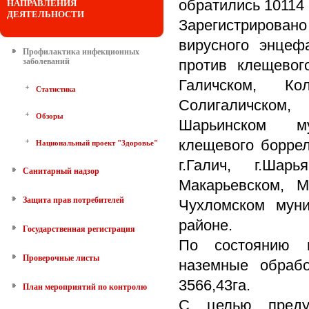
обратились 10114 
НАПРАВЛЕНИЯ
ДЕЯТЕЛЬНОСТИ
Зарегистрировано
вирусного энцеф
Профилактика инфекционных
заболеваний
против клещевог
Галичском, Коло
Статистика
Солигаличском
Обзоры
Шарьинском мун
клещевого боррели
Национальный проект "Здоровье"
г.Галич, г.Шар
Санитарный надзор
Макарьевском, М
Защита прав потребителей
Чухломском муни
районе.
Государственная регистрация
По состоянию н
Проверочные листы
наземные обраб
3566,43га.
План мероприятий по контролю
С целью предуп