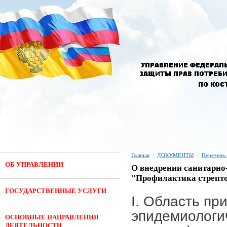
Главная
/
ДОКУМЕНТЫ
/
Перечень 
ОБ УПРАВЛЕНИИ
О внедрении санитарно
"Профилактика стрепт
ГОСУДАРСТВЕННЫЕ УСЛУГИ
I. Область применения 1.1. Настоящие санитарно-эпидемиологические правила (далее - санитарные правила) разработаны в соответствии с законодательством Российской Федерации. Санитарные правила устанавливают требования к комплексу организационных, лечебно-профилактических, санитарно-противоэпидемических (профилактических) мероприятий, своевременное и полное проведение которых обеспечивает предупреждение первичных и вторичных (иммунопатологических и токсико-септических) форм стрептококковой (группы А) инфекции. 1.2. Соблюдение санитарных правил является обязательным для граждан, индивидуальных предпринимателей и юридических лиц <1>. -------------------------------- <1> В соответствии с п. 3 ст. 39 Федерального закона от 30.03.1999 N 52-ФЗ "О санитарно-эпидемиологическом благополучии населения". 1.3. Контроль за выполнением настоящих санитарно-эпидемиологических правил проводится органами, уполномоченными осуществлять федеральный государственный санитарно-эпидемиологический надзор. II. Общие положения 2.1. Стрептококковая (группы А) инфекция - группа антропонозных болезней, вызываемых стрептококком группы А (СГА-инфекция), преимущественно с воздушно-капельным путем передачи возбудителя, характеризующихся поражением верхних дыхательных путей, кожных покровов с местными нагноительными процессами и развитием постстрептококковых аутоиммунных и токсико-септических осложнений. 2.2. Возбудитель - Streptococcus pyogenes является типовым видом рода Streptococcus семейства Streptococcaceae, достаточно устойчив во внешней среде, обладает широким спектром факторов вирулентности. 2.3. Болезни, вызываемые СГА-инфекцией, подразделяются на первичные, вторичные и редко встречающиеся формы. К первичным формам относят стрептококковые поражения ЛОР-органов (ангины, фарингиты, острые респираторные заболевания (ОРЗ), отиты и другие), кожи (импетиго, эктима), скарлатину, рожу. Среди вторичных форм выделяют негнойные заболевания с аутоиммунным механизмом развития (ревматизм, гломерулонефрит, васкулиты) и токсико-септические, при которых аутоиммунный механизм не выявлен (метатонзиллярный и перитонзиллярный абсцессы, септические осложнения). К редким формам относят некротические фасциит и миозит, энтерит, очаговые поражения внутренних органов, синдром токсического шока, первичный перитонит, сепсис. Выявляются новые постстрептококковые осложнения, такие как летаргический энцефалит, обсессивно-компульсивное расстройство и тики. 2.4. Источник СГА-инфекции - человек, больной ангиной, скарлатиной и другими клиническими формами респираторной и кожной стрептококковой инфекции и носители СГА-инфекции. 2.5. Продолжительность периода, в течение которого больной стрептококковой инфекцией является источником инфекции для окружающих, зависит от способа лечения таких больных. Рациональная терапия больных скарлатино
ОСНОВНЫЕ НАПРАВЛЕНИЯ
ДЕЯТЕЛЬНОСТИ