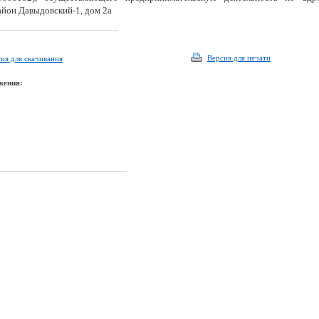
йон Давыдовский-1, дом 2а
Версия для печати
ия для скачивания
жения: