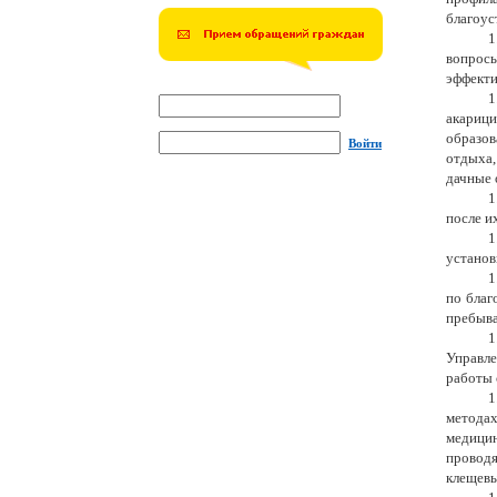
благоус
1
вопрос
эффекти
1
акарици
образов
Войти
отдыха,
дачные 
1
после и
1
установ
1
по благ
пребыва
1
Управле
работы 
1
метода
медици
проводя
клещевы