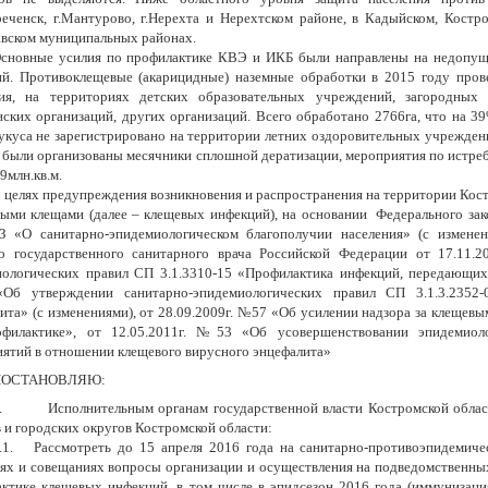
реченск, г.Мантурово, г.Нерехта и Нерехтском районе, в Кадыйском, Костр
вском муниципальных районах.
сновные усилия по профилактике КВЭ и ИКБ были направлены на недопуще
й. Противоклещевые (акарицидные) наземные обработки в 2015 году пров
ния, на территориях детских образовательных учреждений, загородных 
ских организаций, других организаций. Всего обработано 2766га, что на 3
укуса не зарегистрировано на территории летних оздоровительных учреждени
 были организованы месячники сплошной дератизации, мероприятия по истре
9млн.кв.м.
 целях предупреждения возникновения и распространения на территории Кос
ыми клещами (далее – клещевых инфекций), на основании Федерального зако
 «О санитарно-эпидемиологическом благополучии населения» (с изменен
го государственного санитарного врача Российской Федерации от 17.11.
ологических правил СП 3.1.3310-15 «Профилактика инфекций, передающихс
б утверждении санитарно-эпидемиологических правил СП 3.1.3.2352-
ита» (с изменениями), от 28.09.2009г. №57 «Об усилении надзора за клещевы
офилактике», от 12.05.2011г. №53 «Об усовершенствовании эпидемиоло
ятий в отношении клещевого вирусного энцефалита»
ПОСТАНОВЛЯЮ:
.
Исполнительным органам государственной власти Костромской обла
 и городских округов Костромской области:
.1.
Рассмотреть до 15 апреля 2016 года на санитарно-противоэпидемич
ях и совещаниях вопросы организации и осуществления на подведомственны
ктике клещевых инфекций, в том числе в эпидсезон 2016 года (иммунизаци