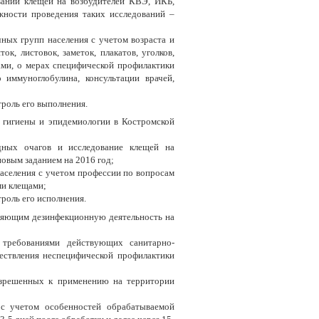
ваний клещей на возбудителей КВЭ, ИКБ,
жности проведения таких исследований –
ных групп населения с учетом возраста и
к, листовок, заметок, плакатов, уголков,
ми, о мерах специфической профилактики
 иммуноглобулина, консультации врачей,
троль его выполнения.
гигиены и эпидемиологии в Костромской
одных очагов и исследование клещей на
овым заданием на 2016 год;
аселения с учетом профессии по вопросам
ми клещами;
роль его исполнения.
ляющим дезинфекционную деятельность на
 требованиями действующих санитарно-
ествления неспецифической профилактики
азрешенных к применению на территории
 с учетом особенностей обрабатываемой