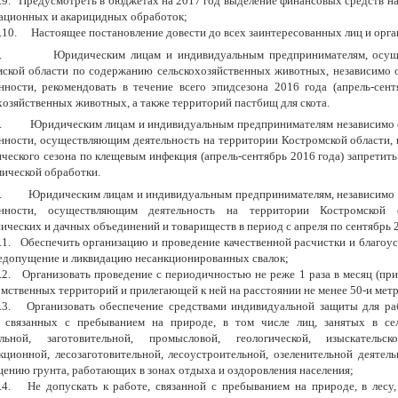
.9.
Предусмотреть в бюджетах на 2017 год выделение финансовых средств н
ационных и акарицидных обработок;
.10.
Настоящее постановление довести до всех заинтересованных лиц и орга
.
Юридическим лицам и индивидуальным предпринимателям, осущ
ской области по содержанию сельскохозяйственных животных, независимо 
нности, рекомендовать в течение всего эпидсезона 2016 года (апрель-се
хозяйственных животных, а также территорий пастбищ для скота.
.
Юридическим лицам и индивидуальным предпринимателям независимо 
нности, осуществляющим деятельность на территории Костромской области, 
ческого сезона по клещевым инфекция (апрель-сентябрь 2016 года) запретить
мической обработки.
.
Юридическим лицам и индивидуальным предпринимателям, независимо 
енности, осуществляющим деятельность на территории Костромской о
ических и дачных объединений и товариществ в период с апреля по сентябрь 
.1.
Обеспечить организацию и проведение качественной расчистки и благоу
едопущение и ликвидацию несанкционированных свалок;
.2.
Организовать проведение с периодичностью не реже 1 раза в месяц (пр
мственных территорий и прилегающей к ней на расстоянии не менее 50-и метр
.3.
Организовать обеспечение средствами индивидуальной защиты для ра
й связанных с пребыванием на природе, в том числе лиц, занятых в сел
ельной, заготовительной, промысловой, геологической, изыскательск
кционной, лесозаготовительной, лесоустроительной, озеленительной деятел
ению грунта, работающих в зонах отдыха и оздоровления населения;
.4.
Не допускать к работе, связанной с пребыванием на природе, в лесу,