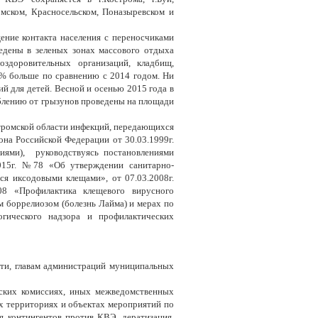
омском, Красносельском, Поназыревском и
ние контакта населения с переносчиками
едены в зеленых зонах массового отдыха
оздоровительных организаций, кладбищ,
9% больше по сравнению с 2014 годом. Ни
й для детей. Весной и осенью 2015 года в
блению от грызунов проведены на площади
тромской области инфекций, передающихся
на Российской Федерации от 30.03.1999г.
иями), руководствуясь постановлениями
2015г. №78 «Об утверждении санитарно-
я иксодовыми клещами», от 07.03.2008г.
08 «Профилактика клещевого вирусного
м боррелиозом (болезнь Лайма) и мерах по
гического надзора и профилактических
сти, главам администраций муниципальных
еских комиссиях, иных межведомственных
х территориях и объектах мероприятий по
я контингентов против КВЭ, дератизация,