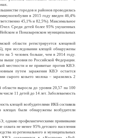
онах.
ольшинстве городов и районов проводилась
иммуноглобулин в 2015 году введен 46,4%
ответственно 45,1% и 82,5%). Максимальное
485чел. Среди детей более 95% укушенных
, Нейском и Поназыревском муниципальных
ской области регистрируется клещевой
Б), при исследовании клещей обнаружены
о на 5 человек больше, чем в 2014 году.
раза выше уровня по Российской Федерации.
кой местности и не привитые против КВЭ.
сновным путем заражения КВЭ остается
ии сырого козьего молока – заразились 2
 области выросла до уровня 20,57 на 100
ом числе 11 детей до 14 лет. Заболеваемость
ность
клещей возбудителями ИКБ
составила
 в клещах были обнаружены возбудители
ВЭ, однако профилактическими прививками
е охвата не менее 95% детского населения
едства из регионального и муниципальных
КВЭ сохраняется в г.Кострома, г.Буй,