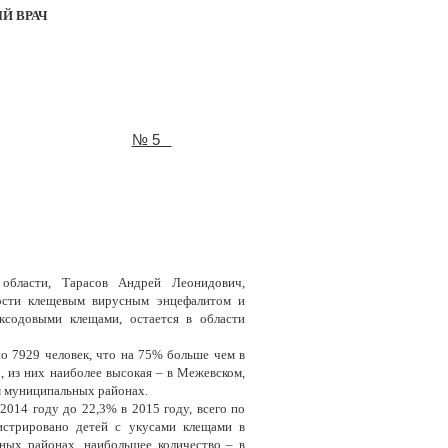
Й ВРАЧ
№ 5
 области, Тарасов Андрей Леонидович,
мости клещевым вирусным энцефалитом и
ксодовыми клещами, остается в области
о 7929 человек, что на 75% больше чем в
 из них наиболее высокая – в Межевском,
м муниципальных районах.
2014 году до 22,3% в 2015 году, всего по
истрировано детей с укусами клещами в
ьных районах, наибольшее количество – в