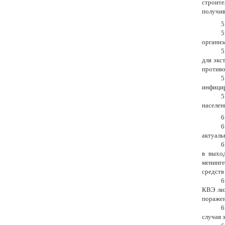
строите
получив
5
5
организ
5
для экс
противо
5
инфицир
5
населен
6
6
актуаль
6
в выхо
менинге
средств
6
КВЭ лих
поражен
6
случая 