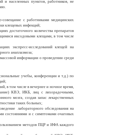
ий и населенных пунктов, работников, не
цию.
ар-совещание с работниками медицинских
ики клещевых инфекций;
ациях достаточного количества препаратов
ющимися иксодовыми клещами, в том числе
ациях экспресс-исследований клещей на
рного анаплазмоза;
 массовой информации о проведении среди
иональные учебы, конференции и т.д.) по
ций;
й, в том числе в вечернее и ночное время,
вание) КВЭ, ИКБ, лиц с лихорадочными,
нного мозга, создав запас лекарственных
гностики таких больных;
роведение лабораторного обследования на
ми состояниями и с симптомами очаговых
пользованием методов ПЦР и ИФА каждого