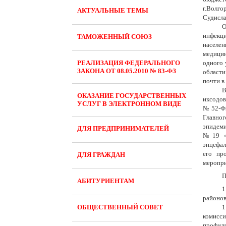
г.Волго
АКТУАЛЬНЫЕ ТЕМЫ
Судисла
О
инфекци
ТАМОЖЕННЫЙ СОЮЗ
населе
медицин
РЕАЛИЗАЦИЯ ФЕДЕРАЛЬНОГО
одного 
ЗАКОНА ОТ 08.05.2010 № 83-ФЗ
области
почти в 
В
ОКАЗАНИЕ ГОСУДАРСТВЕННЫХ
иксодов
УСЛУГ В ЭЛЕКТРОННОМ ВИДЕ
№52-ФЗ
Главно
эпидеми
ДЛЯ ПРЕДПРИНИМАТЕЛЕЙ
№19 «О
энцефал
его пр
ДЛЯ ГРАЖДАН
меропри
АБИТУРИЕНТАМ
1
районов
ОБЩЕСТВЕННЫЙ СОВЕТ
1
комисси
профила