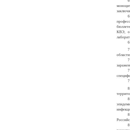
6
моноцит
заключи
6
професс
бюллете
КВЭ, о 
лаборат
6
7
области
7
заражен
7
специфи
7
8
террито
8
эпидеми
инфекци
8
Российс
8