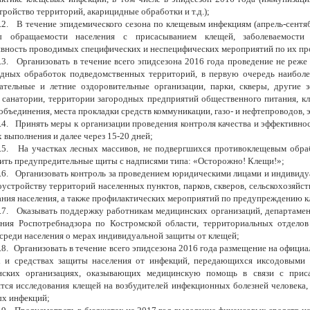
тройство территорий, акарицидные обработки и т.д.);
.2.
В течение эпидемического сезона по клещевым инфекциям (апрель-сентя
ы обращаемости населения с присасыванием клещей, заболеваемости
вность проводимых специфических и неспецифических мероприятий по их пр
.3.
Организовать в течение всего эпидсезона 2016 года проведение не реже 
дных обработок подведомственных территорий, в первую очередь наиболе
ательные и летние оздоровительные организации, парки, скверы, другие 
 санатории, территории загородных предприятий общественного питания, кл
объединения, места прокладки средств коммуникации, газо- и нефтепроводов, э
.4.
Принять меры к организации проведения контроля качества и эффективно
х выполнения и далее через 15-20 дней;
.5.
На участках лесных массивов, не подвергшихся противоклещевым обра
ить предупредительные щиты с надписями типа: «Осторожно! Клещи!»;
.6.
Организовать контроль за проведением юридическими лицами и индивид
оустройству территорий населенных пунктов, парков, скверов, сельскохозяйс
ния населения, а также профилактических мероприятий по предупреждению 
.7.
Оказывать поддержку работникам медицинских организаций, департамен
ния Роспотребнадзора по Костромской области, территориальных отделов
среди населения о мерах индивидуальной защиты от клещей;
.8.
Организовать в течение всего эпидсезона 2016 года размещение на официа
х и средствах защиты населения от инфекций, передающихся иксодовыми 
нских организациях, оказывающих медицинскую помощь в связи с приса
тся исследования клещей на возбудителей инфекционных болезней человека,
х инфекций;