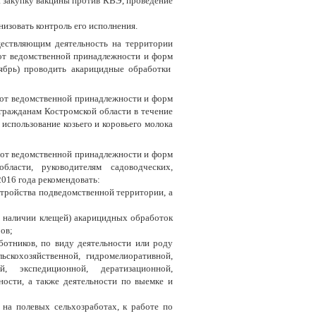
а закупку вакцины против КВЭ, проведение
низовать контроль его исполнения.
ествляющим деятельность на территории
от ведомственной принадлежности и форм
нтябрь) проводить акарицидные обработки
от ведомственной принадлежности и форм
гражданам Костромской области в течение
 использование козьего и коровьего молока
от ведомственной принадлежности и форм
бласти, руководителям садоводческих,
2016 года рекомендовать:
стройства подведомственной территории, а
и наличии клещей) акарицидных обработок
ов;
ботников, по виду деятельности или роду
ьскохозяйственной, гидромелиоративной,
ой, экспедиционной, дератизационной,
ьности, а также деятельности по выемке и
 на полевых сельхозработах, к работе по