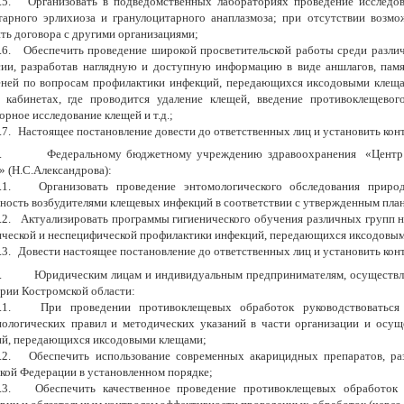
.5.
Организовать в подведомственных лабораториях проведение исследо
арного эрлихиоза и гранулоцитарного анаплазмоза; при отсутствии возмо
ть договора с другими организациями;
.6.
Обеспечить проведение широкой просветительской работы среди различ
ии, разработав наглядную и доступную информацию в виде аншлагов, памято
ней по вопросам профилактики инфекций, передающихся иксодовыми клеща
кабинетах, где проводится удаление клещей, введение противоклещевого
орное исследование клещей и т.д.;
.7.
Настоящее постановление довести до ответственных лиц и установить кон
.
Федеральному бюджетному учреждению здравоохранения «Центр 
» (Н.С.Александрова):
.1.
Организовать проведение энтомологического обследования прир
ность возбудителями клещевых инфекций в соответствии с утвержденным план
.2.
Актуализировать программы гигиенического обучения различных групп н
ческой и неспецифической профилактики инфекций, передающихся иксодовы
.3.
Довести настоящее постановление до ответственных лиц и установить конт
.
Юридическим лицам и индивидуальным предпринимателям, осуществ
рии Костромской области:
.1.
При проведении противоклещевых обработок руководствоваться
ологических правил и методических указаний в части организации и осущ
й, передающихся иксодовыми клещами;
.2.
Обеспечить использование современных акарицидных препаратов, р
кой Федерации в установленном порядке;
.3.
Обеспечить качественное проведение противоклещевых обработок