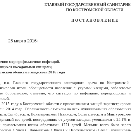
ГЛАВНЫЙ ГОСУДАРСТВЕННЫЙ САНИТАРНЫ
ПО КОСТРОМСКОЙ ОБЛАСТИ
П О С Т А Н О В Л Е Н И Е
25 марта 2016г.
лении мер профилактики инфекций,
ющихся иксодовыми клещами,
омской области в эпидсезон 2016 года
, и.о. Главного государственного санитарного врача по Костромской
лизировав итоги обращаемости населения с укусами клещами, заболевае
ым боррелиозом, отмечаю, что ситуация по инфекциям, передающимся и
енной.
 2015 году в Костромской области с присасыванием клещей зарегистрирован
он 2014 года. Обращаемость отмечена во всех муниципальных образованиях,
ом, Октябрьском, Поназыревском, Павинском, Солигаличском и Мантуровско
дельный вес детей, пострадавших от укусов клещами уменьшился с 25,1% в 
е присасывания клеща обратилось 1771 детей. Меньше всего было зарег
вском (15чел.), Шарьинском (18чел.) и Парфеньевском (19чел.) муниципал