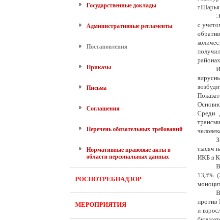
Государственные доклады
г.Шарья
Э
с учето
Административные регламенты
обратив
количес
Постановления
получил
районах
Приказы
И
вирусны
возбуди
Письма
Показат
Основно
Соглашения
Среди 
трансми
Перечень обязательных требований
человек
З
тысяч н
Нормативные правовые акты в
области персональных данных
ИКБ в К
В
13,5
%
(
РОСПОТРЕБНАДЗОР
моноцит
В
против 
МЕРОПРИЯТИЯ
и взрос
бюджет