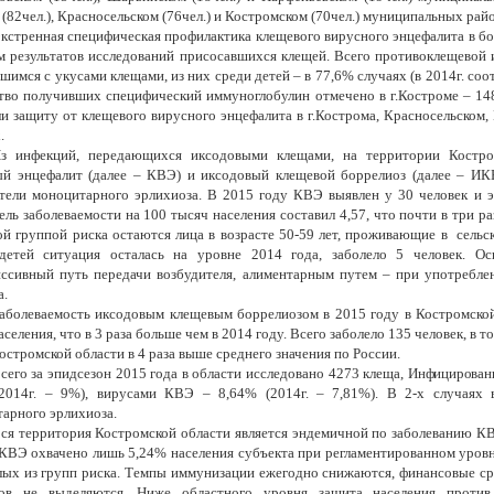
 (82чел.), Красносельском (76чел.) и Костромском (70чел.) муниципальных рай
кстренная специфическая профилактика клещевого вирусного энцефалита в б
м результатов исследований присосавшихся клещей. Всего противоклещевой 
шимся с укусами клещами, из них среди детей – в 77,6% случаях (в 2014г. со
тво получивших специфический иммуноглобулин отмечено в г.Костроме – 1
и защиту от клещевого вирусного энцефалита в г.Кострома, Красносельском
.
з инфекций, передающихся иксодовыми клещами, на территории Костром
й энцефалит (далее – КВЭ) и иксодовый клещевой боррелиоз (далее – ИК
тели моноцитарного эрлихиоза. В 2015 году КВЭ выявлен у 30 человек и эт
ель заболеваемости на 100 тысяч населения составил 4,57, что почти в три 
й группой риска остаются лица в возрасте 50-59 лет, проживающие в сельс
детей ситуация осталась на уровне 2014 года, заболело 5 человек. О
ссивный путь передачи возбудителя, алиментарным путем – при употреблен
а.
аболеваемость иксодовым клещевым боррелиозом в 2015 году в Костромской
аселения, что в 3 раза больше чем в 2014 году. Всего заболело 135 человек, в т
остромской области в 4 раза выше среднего значения по России.
сего за эпидсезон 2015 года в области исследовано 4273 клеща,
Инфицирован
2014г. – 9%), вирусами КВЭ – 8,64% (2014г. – 7,81%). В 2-х случаях
арного эрлихиоза.
ся территория Костромской области является эндемичной по заболеванию К
КВЭ охвачено лишь 5,24% населения субъекта при регламентированном уровн
лых из групп риска. Темпы иммунизации ежегодно снижаются, финансовые ср
ов не выделяются. Ниже областного уровня защита населения против 