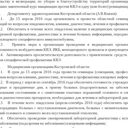
льству и мелиорации, по уборке и благоустройству территорий организац
ших законченный курс вакцинации против КВЭ и одну (или более) ревакцина
.
Департаменту здравоохранения Костромской области (А.В.Князев):
.1.
До 15 апреля 2016 года организовать и провести областной семин
аций по вопросам эпидемиологии, клиники, диагностики, лечения и профилакт
.2.
Обеспечить в течение всего эпидсезона наличие в медицинских организ
тренной профилактики, диагностики и лечения больных инфекциями, переда
клещевого специфического иммуноглобулина;
.3.
Принять меры к организации проведения в медицинских организ
ованность возбудителями КВЭ, ИКБ, моноцитарного эрлихиоза и гранулоцита
.4.
Активизировать просветительскую деятельность с привлечением средств
ия специфической профилактики КВЭ.
.
Медицинским организациям Костромской области:
.1.
В срок до 15 апреля 2016 года провести семинары (совещания, професс
ным вопросам клиники, диагностики, лечения и профилактики клещевых инфек
.2.
В период с апреля по сентябрь 2016 года обеспечить готовность учреждени
дные и праздничные дни, к приему больных (подозрительных на заболе
альными состояниями и с симптомами очаговых поражений головного и спи
 и диагностических препаратов, необходимых для лечения и лабораторной диа
.3.
В течение всего эпидсезона (апрель-сентябрь 2016 года) обеспечить п
орадящих больных с неустановленным диагнозом, больных с менингеальны
ий головного и спинного мозга неустановленной этиологии;
.4.
Обеспечить проведение своевременной лабораторной диагностики с ис
заболевания (подозрения на заболевание) клещевыми инфекциями;