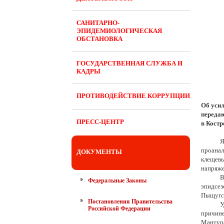
САНИТАРНО-
ЭПИДЕМИОЛОГИЧЕСКАЯ
ОБСТАНОВКА
ГОСУДАРСТВЕННАЯ СЛУЖБА И
КАДРЫ
ПРОТИВОДЕЙСТВИЕ КОРРУПЦИИ
Об уси
переда
ПРЕСС-ЦЕНТР
в Костр
Я
проана
ДОКУМЕНТЫ
клещев
напряж
В
Федеральные Законы
эпидсез
Пыщугск
Постановления Правительства
У
Российской Федерации
причин
Мантуро