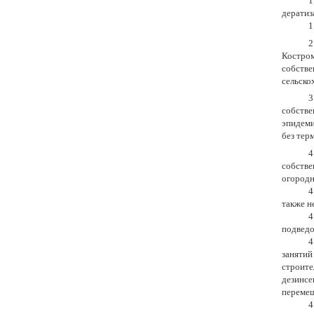
1
дератиз
1
2
Костром
собстве
сельско
3
собстве
эпидеми
без тер
4
собств
огородн
4
также н
4
подведо
4
заняти
строит
дезинсе
перемещ
4