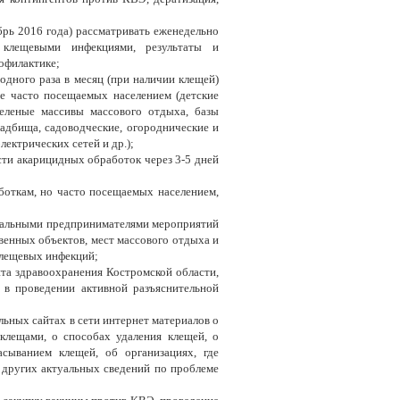
брь 2016 года) рассматривать еженедельно
 клещевыми инфекциями, результаты и
офилактике;
одного раза в месяц (при наличии клещей)
е часто посещаемых населением (детские
зеленые массивы массового отдыха, базы
адбища, садоводческие, огороднические и
лектрических сетей и др.);
сти акарицидных обработок через 3-5 дней
боткам, но часто посещаемых населением,
уальными предпринимателями мероприятий
твенных объектов, мест массового отдыха и
клещевых инфекций;
та здравоохранения Костромской области,
 в проведении активной разъяснительной
льных сайтах в сети интернет материалов о
клещами, о способах удаления клещей, о
сыванием клещей, об организациях, где
 других актуальных сведений по проблеме